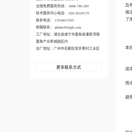
及
全国免费服务热线： 4008-780-280
保
技术服务中心电话： 020-28185170
了
联系电话： 13016013265
图
邮箱联系： admin@longk.com
说
工厂地址：湖北省咸宁市嘉鱼县潘家湾镇
中
嘉鱼产业新城园区内
本
总厂地址：广州市花都区炭步黄村工业区
二
1
更多联系方式
成
2
雨
3
避
4
三
1
本