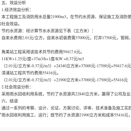
、效益分析
.经济效益分析：
工程施工及消防用水总量21900m3，在节约水资源、保证施工及消防
和社会效益。
约水资源：经计算节水水资源见下表（立方米）：
来水费用2.01元/立方，自来水初装费需37000元，打井17500元，管
。
美站工程采用该技术共节约费用59417.6元。
KW×1.25元/度÷37m3/h×1度/KW =0.37元/m3
.01元/立方米-0.37元/m3）×24340立方米+37000元-17500元=59417.6元
浦站工程共节约费用55416元。
.01元/立方米-0.37元/m3）×21900立方米+37000元-17500元=55416元
.社会效益分析：
用雨水回收利用系统，节约了水资源共22840立方米，赢得了公司及业
、结语
过一系列的考察、设计、论证、方案讨论、评审、技术准备及施工实践
了雨水回收利用施工、运行；既节约了水资源21900立方米和成本5541