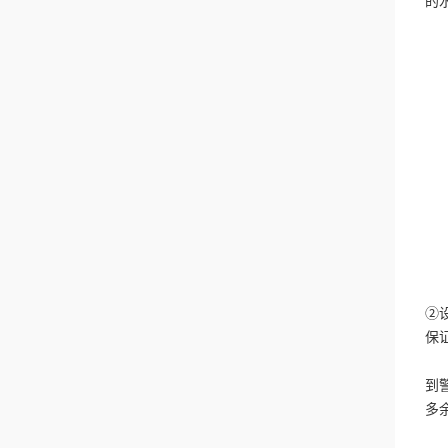
的
图
2
表
四
1
图
2
根
3
（
（
（
②
保
（
到
多
（