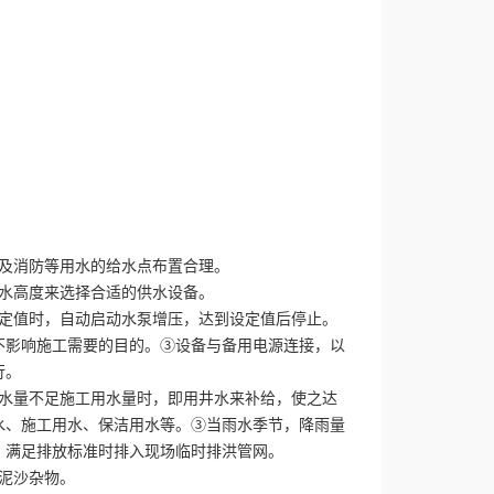
及消防等用水的给水点布置合理。
水高度来选择合适的供水设备。
定值时，自动启动水泵增压，达到设定值后停止。
不影响施工需要的目的。③设备与备用电源连接，以
行。
水量不足施工用水量时，即用井水来补给，使之达
水、施工用水、保洁用水等。③当雨水季节，降雨量
，满足排放标准时排入现场临时排洪管网。
泥沙杂物。