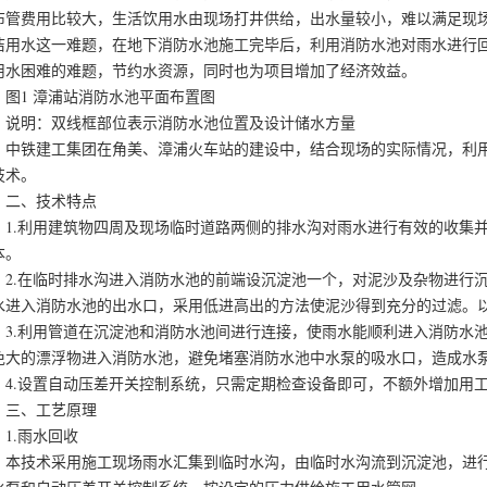
布管费用比较大，生活饮用水由现场打井供给，出水量较小，难以满足现
洁用水这一难题，在地下消防水池施工完毕后，利用消防水池对雨水进行
用水困难的难题，节约水资源，同时也为项目增加了经济效益。
1 漳浦站消防水池平面布置图
明：双线框部位表示消防水池位置及设计储水方量
铁建工集团在角美、漳浦火车站的建设中，结合现场的实际情况，利用
技术。
、技术特点
.利用建筑物四周及现场临时道路两侧的排水沟对雨水进行有效的收集并
本。
.在临时排水沟进入消防水池的前端设沉淀池一个，对泥沙及杂物进行沉
水进入消防水池的出水口，采用低进高出的方法使泥沙得到充分的过滤。
.利用管道在沉淀池和消防水池间进行连接，使雨水能顺利进入消防水池
免大的漂浮物进入消防水池，避免堵塞消防水池中水泵的吸水口，造成水
.设置自动压差开关控制系统，只需定期检查设备即可，不额外增加用工
、工艺原理
.雨水回收
技术采用施工现场雨水汇集到临时水沟，由临时水沟流到沉淀池，进行