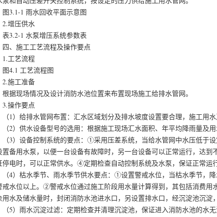
水泵和自动压差开关控制系统，按设定的压力供给施工用水管网。
3.1-1 雨水回收平面示意图
.增压供水
3.2-1 水泵增压系统参数表
、施工工艺流程及操作要点
.工艺流程
4.1 工艺流程图
.施工准备
据现场情况及设计消防水池位置来布置现场施工给排水管网。
.操作要点
1）给排水管网布置：汇水区域划分及排水坡度设置要合理，施工用水
2）供水设备型号的选用：根据施工现场汇水面积、年平均降雨量及用
3）设备控制系统的要点：①采用压差系统，当给水管网中水压低于设
设置备用水泵，以便一台设备有故障时，另一台设备可以正常运行，达到
证停电时，可以正常供水。④定期检查自动控制系统及水泵，保证正常运
4）枯水季节、雨水季节供水要点：①设置警戒水位，当枯水季节，降
警戒水位以上。②警戒水位通过施工阶段用水量计算得到，其包括消费用
余用水及储水量时，封闭消防水池进水口，另设置排水口，经沉淀池沉淀
5）雨水沉淀过滤：定期检查并清理沉淀池，保证进入消防水池的水无