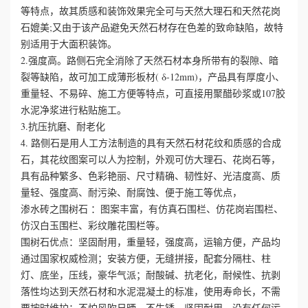
等特点，故其质感和装饰效果完全可与天然大理石和天然花岗
石媲美;又由于该产品避免天然石材存在色差的致命缺陷，故特
誉
别适用于大面积装饰。
资
2.强度高。路侧石完全消除了天然石材本身所带有的裂隙、暗
裂等缺陷，故可加工成薄形板材( δ-12mm)，产品具有厚度小、
质
重量轻、不易碎、施工方便等特点，可直接用聚醋砂浆或107胶
水泥净浆进行粘贴施工。
联
3.抗压抗磨、耐老化
4. 路侧石是用人工方法制造的具有天然石材花纹和质感的合成
系
石，其花纹图案可以人为控制，外观可仿大理石、花岗石等，
具有品种繁多、色彩艳丽、尺寸精确、韧性好、光洁度高、质
我
量轻、强度高、耐污染、耐腐蚀、便于施工等优点，
渗水砖之围树石 ：图案丰富，有仿真石围栏、仿花岗岩围栏、
们
仿汉白玉围栏、彩纹雕花围栏等。
围树石优点：坚固耐用，重量轻，强度高，运输方便，产品均
通过国家权威检测；安装方便，无缝拼接，配套分隔柱、柱
灯、底坐，压线，豪华气派；耐酸碱、抗老化，耐候性、抗剥
落性均达到天然石材和水泥混凝土的标准，使用寿命长，不需
要按时维护；不怕风吹日晒，不生锈，坚固耐用，没有任何污