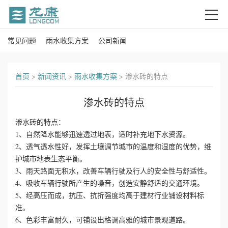
常见问题
雨水收集方案
公司新闻
首
页
首页
>
新闻资讯
>
雨水收集方案
>
渗水砖的特点
关
渗水砖的特点
于
渗水砖的特点：
我
1、自然降水能够迅速透过地表，适时补充地下水资源。
2、透气透水性好，发挥土壤调节城市的温度和湿度的优势，维
们
护城市地表生态平衡。
3、雨天路面无积水，改善车辆行驶及行人的安全性与舒适性。
产
4、吸收车辆行驶所产生的噪音，创造安静舒适的交通环境。
5、经高压而成，抗压、抗折强度均高于建材行业铺设材料标
品
准。
6、色彩丰富耐久，可铺设出格调高雅的城市景观道路。
中