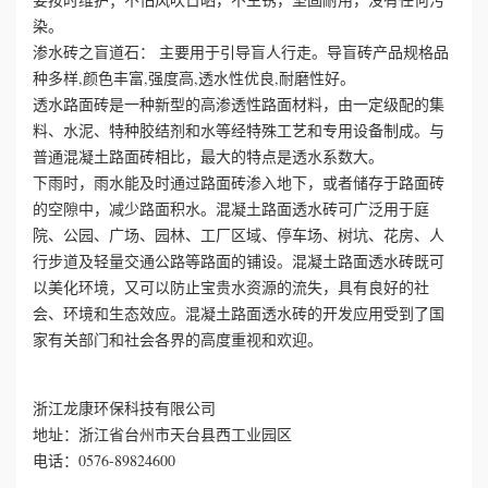
染。
渗水砖之盲道石： 主要用于引导盲人行走。导盲砖产品规格品
种多样,颜色丰富,强度高,透水性优良,耐磨性好。
透水路面砖是一种新型的高渗透性路面材料，由一定级配的集
料、水泥、特种胶结剂和水等经特殊工艺和专用设备制成。与
普通混凝土路面砖相比，最大的特点是透水系数大。
下雨时，雨水能及时通过路面砖渗入地下，或者储存于路面砖
的空隙中，减少路面积水。混凝土路面透水砖可广泛用于庭
院、公园、广场、园林、工厂区域、停车场、树坑、花房、人
行步道及轻量交通公路等路面的铺设。混凝土路面透水砖既可
以美化环境，又可以防止宝贵水资源的流失，具有良好的社
会、环境和生态效应。混凝土路面透水砖的开发应用受到了国
家有关部门和社会各界的高度重视和欢迎。
浙江龙康环保科技有限公司
地址：浙江省台州市天台县西工业园区
电话：0576-89824600