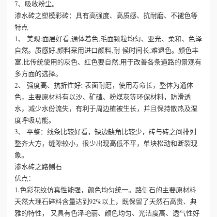
7、吸收粉尘。
渗水砖之塑模彩砖：具有高强度、高质感、抗耐磨、不褪色等
心
特点
1、 美观:面层好看,通体着色,毛面颗粒均匀、亚光、柔和、色泽
工
自然。质感好,颜料采用进口颜料,耐 候时间长,难退色。颜色丰
富,比传统使用的灰色、红色要自然,用于改善各条道路的景观有
程
多方面的选择。
案
2、 强度高、抗折性好: 表面耐磨，使用寿命长，整体为通体
色，主要原材料有以沙、矿碴、粉煤灰等环保材料，防滑透
例
水，减少水份流失，有利于周边植被生长，并且保持散热及湿
度呼吸功能。
新
3、 平整：线条比较好看，缺边缺角比较少，砖与砖之间排列
整齐大方，缝隙较小，很少出现高低不平，单块松动和断裂现
闻
象。
渗水砖之路侧石
资
优点：
1.色彩花纹仿真性能强，颜色均匀统一。路侧石的主要原材料
讯
天然大理石碎料含量达到92%以上，既保留了天然石高贵、典
雅的特性， 又具有色泽艳丽、颜色均匀、光洁度高、透气性好
荣