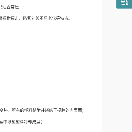
只适合常压
耐振耐撞击、防紫外线不易老化等特点。
具变热，所有的塑料黏附并烧结于模腔的内表面；
室中滚塑塑料冷却成型；