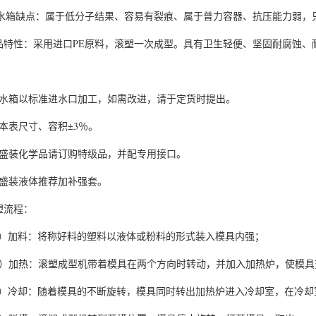
E水箱缺点：属于低分子结果、容易有裂痕、属于普力容器、抗压能力弱，
品特性：采用进口PE原料，滚塑一次成型。具有卫生轻便、坚固耐腐蚀、
：
、水箱以标准进水口加工，如需改进，请于定货时提出。
、本表尺寸、容积±3％。
、盛装化学品请订购特级品，并配专用接口。
、盛装液体推荐加补强套。
塑流程：
a）加料：将称好料的塑料以液体或粉料的形式装入模具内强；
b）加热：滚塑成型机带着模具在两个方向时转动，并加入加热炉，使模
c）冷却：随着模具的不断旋转，模具同时转出加热炉进入冷却室，在冷却