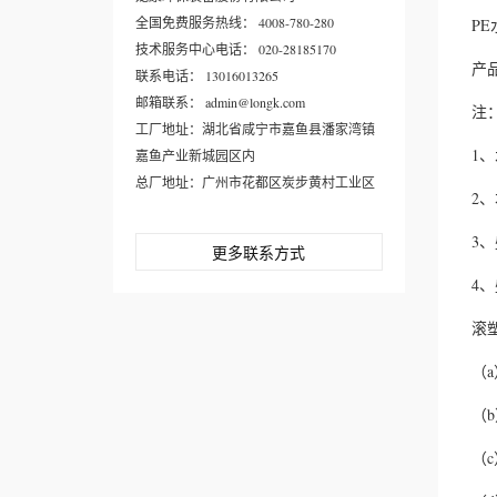
全国免费服务热线： 4008-780-280
P
技术服务中心电话： 020-28185170
产
联系电话： 13016013265
邮箱联系： admin@longk.com
注
工厂地址：湖北省咸宁市嘉鱼县潘家湾镇
1
嘉鱼产业新城园区内
总厂地址：广州市花都区炭步黄村工业区
2
3
更多联系方式
4
滚
（
（
（