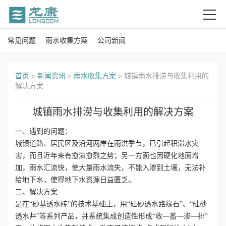
常见问题
雨水收集方案
公司新闻
首
页
首页
>
新闻资讯
>
雨水收集方案
>
城镇雨水排涝与收集利用的
解决方案
关
城镇雨水排涝与收集利用的解决方案
于
一、遇到的问题：
我
城镇道路、居民区及沿河两岸在雨洪季节，已引起积滞水灾
害，而且近年来有愈演愈烈之势；另一方面也因硬化地面增
们
加，雨水汇流快，使大量雨水流失，不能入渗到土壤，无法补
产
给地下水，使得地下水资源日益匮乏。
二、解决方案
品
是在“砂基透水砖”的技术基础上，用“硅砂透水路缘石”、“硅砂
透水井”等系列产品，并系统集成创造性形成“收—蓄—渗—排”
中