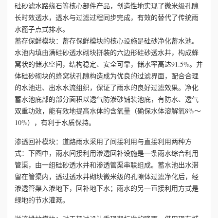
硅砂滤水路缘石等核心部件产品，创造性地实现了微米级孔隙
长时效透水，透水与过滤过程同步完成，有效的替代了传统雨
誉
水篦子点式排水。
蓄存保鲜模块：蓄存保鲜模块的核心设施是硅砂净化蓄水池。
资
水池内填由满硅砂透水砌块拼装的六边形硅砂透水井，构成蜂
窝状的储水空间，结构稳定、安全可靠，储水率高达91.5%。井
质
体硅砂砌块的蜂窝状孔隙构造成为优良的过滤界面，配合合理
联
的水池进、出水水流组织，保证了雨水的良好过滤效果。净化
蓄水池底部的部分面积以透气防渗砂铺装池底，有防水、透气
系
双重功效，能有效地提高水体的含氧量（确保水体溶解氧8%～
10%），有利于水质保持。
我
渗透回补模块：道路雨水采用了间接利用与直接利用两种方
们
式：下图中，雨水间接利用渗透回补设施是一条雨水综合利用
管渠，由一组硅砂透水井和渗透管渠串联组成。蓄水池出水滞
留在管渠内，透过透水井砌块微米级的孔隙体过滤净化后，经
渗透管渠入渗地下，回补地下水；雨水的另一直接利用方式是
绿地的节水灌溉。