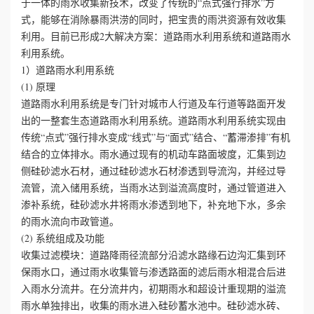
于一体的雨水收集新技术，改变了传统的“点式强行排水”方
式，能够在消除暴雨洪涝的同时，把宝贵的雨洪资源有效收集
心
利用。目前已形成2大解决方案：道路雨水利用系统和道路雨水
利用系统。
工
1）道路雨水利用系统
(1) 原理
程
道路雨水利用系统是专门针对城市人行道及车行道等路面开发
出的一整套生态道路雨水利用系统。道路雨水利用系统实现由
案
传统“点式”强行排水变成“线式”与“面式”结合、“蓄滞渗排”有机
结合的立体排水。雨水通过现有的机动车路面坡度，汇集到边
例
侧硅砂滤水石材，通过硅砂滤水石材渗透到导流沟，并经过导
新
流管，流入储用系统，当雨水达到溢流高度时，通过管道进入
渗补系统，硅砂滤水井将雨水渗透到地下，补充地下水，多余
闻
的雨水流向市政管道。
(2) 系统组成及功能
资
收集过滤模块：道路降雨径流部分沿滤水路缘石边沟汇集到环
保雨水口，通过雨水收集管与渗透路面的滤后雨水相混合后进
讯
入雨水分流井。在分流井内，初期雨水和超设计重现期的溢流
雨水单独排出，收集的雨水进入硅砂蓄水池中。硅砂滤水砖、
荣