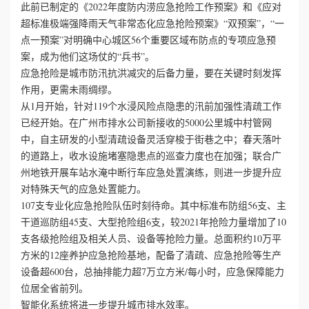
此前已制定的《2022年度防内涝应急抢险工作预案》和《应对
超标准极端强降雨天气非常态化应急抢险预案》“双预案”，“一
点一预案”对明确中心城区56个重要区域布防点的专项应急预
案，成为他们这场仗的“兵书”。
应急抢险是城市防汛抗洪减灾的后备力量，要在关键时刻发挥
作用，更需未雨绸缪。
从1月开始，针对119个水浸风险点隐患的汛前加强性清疏工作
已经开始。在广州市排水公司新接收的5000公里城中村管网
中，自主研发的小型清疏设备灵活穿梭于街巷之中；春天落叶
的道路上，收水设施堵塞隐患点的巡查力度也在加强；联合广
州地铁开展车站水淹中断行车应急处置演练，则进一步提升应
对特殊天气的应急处置能力。
107支专业化应急抢险队伍时刻待命。其中标准布防组56支、主
干道巡防组45支、大型抢险组6支，较2021年抢险力量增加了10
支各级抢险组及相关人员、设备等抢险力量。总面积约10万平
方米的12座养护应急抢险基地，配备了清疏、应急抢险等生产
设备超600台，总抽排能力超7万立方米/每小时，应急保障能力
位居全省前列。
智能化系统将进一步提升城市排水效率。