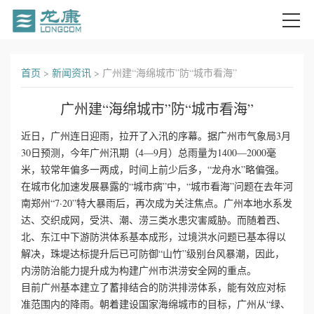
首
首页
>
新闻资讯
>
广州建“海绵城市”防“城市看海”
页
广州建“海绵城市”防“城市看海”
关
近日，广州连日迎雨，拉开了入汛的序幕。据广州市气象局3月
30日预测，今年广州汛期（4—9月）总雨量为1400—2000毫
于
米，较常年偏多一两成，时间上前少后多，“龙舟水”略偏强。
我
在城市化加速发展暴露的“城市病”中，“城市看海”问题在去年河
南郑州“7·20”特大暴雨后，再次成为关注焦点。广州本地水系发
们
达、交织成网，受洪、潮、涝三类水患灾害威胁。而随着西、
北、东江中下游防洪体系基本成形，过境洪水问题已基本得以
产
解决，珠堤达标提升后已可防御“山竹”级别台风暴潮，因此，
内涝防治能力提升成为构建广州市洪涝安全网的重点。
品
目前广州基本建立了蓄排结合的防洪排涝体系，能有效应对标
准范围内的降雨。朝着建设国家海绵城市的目标，广州从“绿、
中