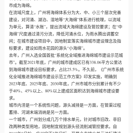
市成为海绵。
在流域尺度上，广州将海绵体系分为大、中、小三个层次完善
誉
建设，对河涌、湖泊、湿地等“大海绵”体系进行梳理，以流域
资
为单元，算清“水账”，提出流域大海绵建设及管控要求；在“中
海绵”尺度通过清污分流，降低河涌水位，为雨水腾出调蓄空
质
间；在城市建设项目中，因地制宜落实海绵城市建设理念及指
标要求，建设如雨水花园的源头“小海绵”。
联
去年，广州入选全国首批“系统化全域推进海绵城市建设示范城
市”。截至2021年底，广州的城市建成区已有338.06平方公里达
系
到海绵城市建设目标要求，占比25.5%。不久前，《广州市系统
化全域推进海绵城市建设示范工作方案》印发实施，明确到
我
2023年底、2025年底、2030年底，广州市城市分别累计有不少
于40%、45%以上、80%以上建成区面积达到海绵城市建设要
们
求。
城市内涝是一个系统性问题，源头减排是一方面，在管渠过程
蓄排、河湖末端消纳是另一方面。
一个城市，广州划分成几万个排水单元，针对城市旧改、非旧
改两种类型用地，因地制宜规划源头径流削减管控要求。自