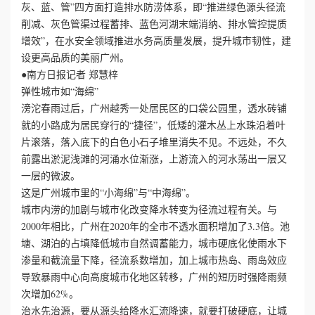
灰、蓝、管”四方面打造排水防涝体系，即“推进绿色源头径流
削减、灰色管渠过程蓄排、蓝色河湖末端消纳、排水管控提质
心
增效”，在水安全领域推进水务高质量发展，提升城市韧性，建
设更高品质的美丽广州。
工
●南方日报记者 郑慧梓
弹性城市如“海绵”
程
滂沱春雨过后，广州越秀一处居民区的口袋公园里，透水砖铺
案
就的小路成为居民穿行的“捷径”，低矮的灌木丛上水珠沿着叶
片滚落，落入底下的白色小石子堆里消失不见。不远处，不久
例
前露出淤泥浅滩的河涌水位渐涨，上游流入的河水荡出一层又
一层的微波。
新
这是广州城市里的“小海绵”与“中海绵”。
城市内涝的加剧与城市化改变降水转变为径流过程有关。与
闻
2000年相比，广州在2020年的全市不透水面积增加了3.3倍。池
塘、湖泊的占填降低城市自然调蓄能力，城市硬底化使雨水下
资
渗量和截流量下降，径流系数增加，加上城市热岛、雨岛效应
导致暴雨中心向高度城市化地区转移，广州的短历时强降雨频
讯
次增加62%。
治水先治源，要从源头给降水汇流降速，就要打破硬底，让城
荣