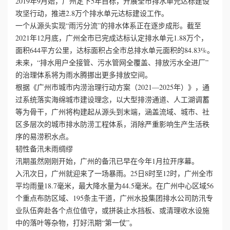
2019年9月始，广州定下5年目标，开展全市排水单元达标建设
攻坚行动，推进2.8万个排水单元达标建设工作。
一个从源头实现“雨污分流”的排水体系正在逐步成形。截至
2021年12月底，广州全市已完成达标认定排水单元1.88万个，
面积644平方公里，达标面积占全市总排水单元面积的84.83%。
未来，“排水用户全接管、污水管网全覆盖、排放污水全进厂”
的治理体系将为雨水腾挪出更多排放空间。
根据《广州市城市内涝治理行动方案（2021—2025年）》，通
过系统落实海绵城市建设理念，以大型排涝通道、人工湖调蓄
等为骨干，广州将构建起从源头到末端，涵盖流域、城市、社
区多层次的城市排水防涝工程体系，消除严重影响生产生活秩
序的易涝积水点。
韧性备汛未雨绸缪
汛期虽然刚刚开始，广州的备汛已早在今年1月拉开序幕。
入汛次日，广州就迎来了一场暴雨。25日8时至12时，广州全市
平均雨量18.7毫米，最大降水量为44.5毫米。在广州中心区域56
个重点布防区域、195条主干道，广州水投集团排水公司防汛专
业队伍奔赴各个点位值守，或拼装止水挡板、或清理收水设施
中的落叶等杂物，打好汛期“第一仗”。