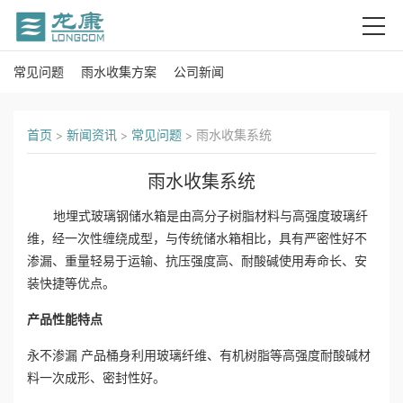
常见问题
雨水收集方案
公司新闻
首
页
首页
>
新闻资讯
>
常见问题
>
雨水收集系统
关
雨水收集系统
于
地埋式玻璃钢储水箱
是由高分子树脂材料与高强度玻璃纤
我
维，经一次性缠绕成型，与传统储水箱相比，具有严密性好不
渗漏、重量轻易于运输、抗压强度高、耐酸碱使用寿命长、安
们
装快捷等优点。
产
产品性能特点
永不渗漏
产品桶身利用玻璃纤维、有机树脂等高强度耐酸碱材
品
料一次成形、密封性好。
中