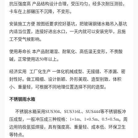
抗压强度高
产品结构设计合理，受压均匀，经多次耐压测验，
卡车在上部碾压不沉降，不变形。
心
安装施工方便
按图纸要求挖好基坑，把玻璃钢储水箱吊入基坑
工
内适当位置，连接好进出水口，一天内就可以安装完毕，且施
工不受气候影响。
程
使用寿命长
本产品耐潮湿、耐氧化、高低温无变形，不畏酸
案
50
碱，正常使用达
年以上。
例
经济实用
工厂化生产
一体化机械成型、无接缝、不渗漏、密
封性好。做工精细、设计新颖、外形美观、造型别致、体积
新
小、重量轻，可根据不同地理位置选择不同的造型。
闻
不锈钢雨水箱
资
SUS304
SUS316L
SUS444
不锈钢水箱
采用
、
、
等不锈钢板冲
1
1m
1
0.5m
0.5
0.5m
压成型，一般冲压成三种规格：
×
、
×
、
×
。周
讯
边用钨极氩弧焊接，具有强度高、重量轻、成本低、环保卫生
等特点。
荣