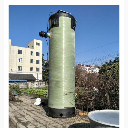
誉
资
质
联
系
我
们