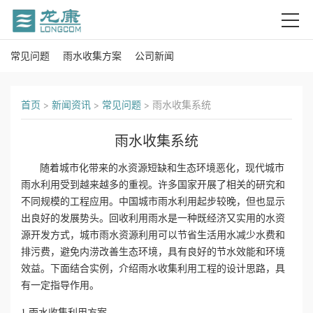
常见问题
雨水收集方案
公司新闻
首
页
首页
>
新闻资讯
>
常见问题
>
雨水收集系统
关
雨水收集系统
于
随着城市化带来的水资源短缺和生态环境恶化，现代城市
我
雨水利用受到越来越多的重视。许多国家开展了相关的研究和
不同规模的工程应用。中国城市雨水利用起步较晚，但也显示
们
出良好的发展势头。回收利用雨水是一种既经济又实用的水资
源开发方式，城市雨水资源利用可以节省生活用水减少水费和
产
排污费，避免内涝改善生态环境，具有良好的节水效能和环境
效益。下面结合实例，介绍雨水收集利用工程的设计思路，具
品
有一定指导作用。
中
1.雨水收集利用方案