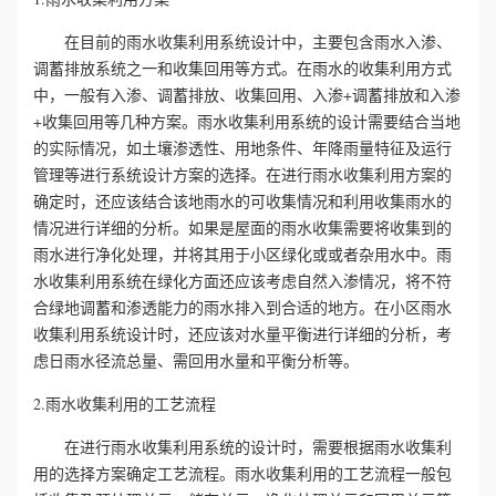
在目前的雨水收集利用系统设计中，主要包含雨水入渗、
心
调蓄排放系统之一和收集回用等方式。在雨水的收集利用方式
工
中，一般有入渗、调蓄排放、收集回用、入渗+调蓄排放和入渗
+收集回用等几种方案。雨水收集利用系统的设计需要结合当地
程
的实际情况，如土壤渗透性、用地条件、年降雨量特征及运行
管理等进行系统设计方案的选择。在进行雨水收集利用方案的
案
确定时，还应该结合该地雨水的可收集情况和利用收集雨水的
情况进行详细的分析。如果是屋面的雨水收集需要将收集到的
例
雨水进行净化处理，并将其用于小区绿化或或者杂用水中。雨
水收集利用系统在绿化方面还应该考虑自然入渗情况，将不符
新
合绿地调蓄和渗透能力的雨水排入到合适的地方。在小区雨水
收集利用系统设计时，还应该对水量平衡进行详细的分析，考
闻
虑日雨水径流总量、需回用水量和平衡分析等。
资
2.雨水收集利用的工艺流程
讯
在进行雨水收集利用系统的设计时，需要根据雨水收集利
用的选择方案确定工艺流程。雨水收集利用的工艺流程一般包
荣