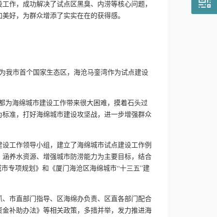
设工作，成功解决了试点区黑臭、内涝等核心问题，
加美好，为群众增添了实实在在的获得感。
作为我市首个国家生态区，海沧马銮湾作为试点建设
都为海绵城市建设工作带来很大困难，摸着石头过
为标准，打好海绵城市建设攻坚战，进一步增强群众
设工作领导小组，建立了海绵城市试点建设工作例
、涵养水资源、增强城市防涝能力为主要目标，结合
城市专项规划》和《厦门海沧区海绵城市“十三五”建
、市直部门指导、区海绵办负责、区直各部门配合
资金补助办法》等相关政策，多措并举，发力推进海