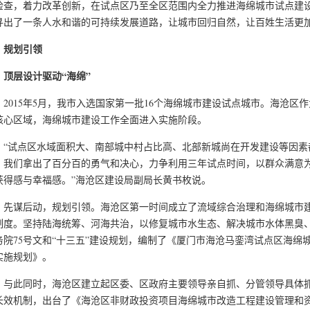
检查，着力改革创新，在试点区乃至全区范围内全力推进海绵城市试点建
寻出了一条人水和谐的可持续发展道路，让城市回归自然，让百姓生活更
规划引领
层设计驱动“海绵”
015年5月，我市入选国家第一批16个海绵城市建设试点城市。海沧区
核心区域，海绵城市建设工作全面进入实施阶段。
试点区水域面积大、南部城中村占比高、北部新城尚在开发建设等因素
，我们拿出了百分百的勇气和决心，力争利用三年试点时间，以群众满意
获得感与幸福感。”海沧区建设局副局长黄书枚说。
谋后动，规划引领。海沧区第一时间成立了流域综合治理和海绵城市建
制度。坚持陆海统筹、河海共治，以修复城市水生态、解决城市水体黑臭
务院75号文和“十三五”建设规划，编制了《厦门市海沧马銮湾试点区海绵
实施规划》。
此同时，海沧区建立起区委、区政府主要领导亲自抓、分管领导具体抓
长效机制，出台了《海沧区非财政投资项目海绵城市改造工程建设管理和