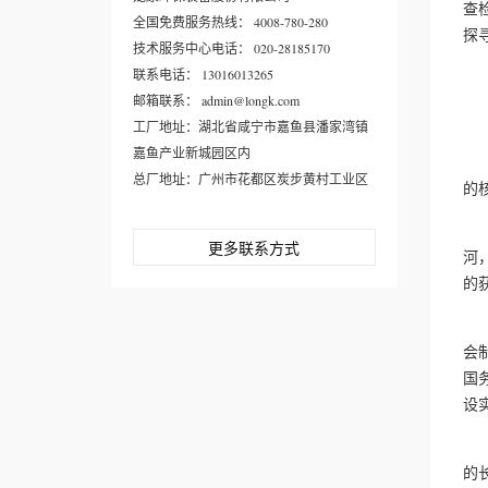
查
全国免费服务热线： 4008-780-280
探
技术服务中心电话： 020-28185170
联系电话： 13016013265
邮箱联系： admin@longk.com
顶
工厂地址：湖北省咸宁市嘉鱼县潘家湾镇
嘉鱼产业新城园区内
2
总厂地址：广州市花都区炭步黄村工业区
的
“
更多联系方式
河
的
先
会
国
设
与
的