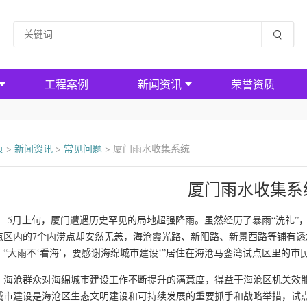
工程案例
新闻资讯
荣誉资质
页
>
新闻资讯
>
常见问题
>
厦门雨水收集系统
厦门雨水收集系
月上旬，厦门遭遇历史罕见的局地超强降雨。虽然经历了暴雨“洗礼”，
点区内的7个内涝点却安然无恙，海沧霞光路、新阳路、新景西路等铺有
。“大雨不‘看海’，要感谢海绵城市建设!”居住在海沧马銮湾试点区里的
沧群众对海绵城市建设工作不断提升的满意度，得益于海沧区机关效能
城市建设是海沧区生态文明建设和可持续发展的重要抓手和战略举措，试