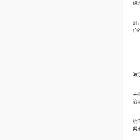
绵
“
到
位
因
水
海
“
主
治
清
统
渠