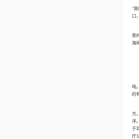
事
“
口
值
旁
海
“
“
吨
的
傍
方
洋
于
疗