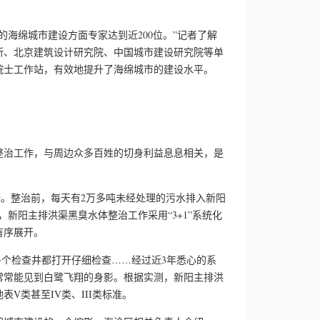
绵城市建设方面专家达到近200位。”记者了解
所、北京建筑设计研究院、中国城市建设研究院等单
院士工作站，有效地提升了海绵城市的建设水平。
治工作，与周边众多百姓的切身利益息息相关，是
。整治前，每天有2万多吨未经处理的污水排入新阳
新阳主排洪渠黑臭水体整治工作采用“3+1”系统化
有序展开。
0多个检查井都打开仔细检查……经过近3年悉心的系
常常能见到白鹭飞翔的身影。根据实测，新阳主排洪
V类甚至IV类、III类标准。