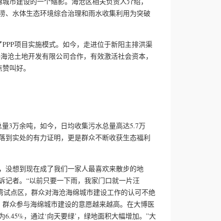
城市建设的一个缩影。海沧区相关负责人介绍，
涝、水体生态环境综合治理和雨水收集利用为突破
PP项目实施模式。如今，走进位于新阳主排洪渠
—海沧土地开发有限公司合作，有效激活社会资本，
点赞叫好。
3万余吨，如今，日均收集污水总量高达5.7万
落到实处的有力证明，更是群众不断收获生态福利
，没想到现在成了我们一家人最喜欢来散步的地
诉记者。“以前只要一下雨，我家门口就一片汪
銮湾试点区，群众对海沧海绵城市建设工作的认可不绝
，群众参与海绵城市建设的意愿越来越高。在大博医
6.45%，通过‘向天要绿’，绿地面积大幅增加。”大