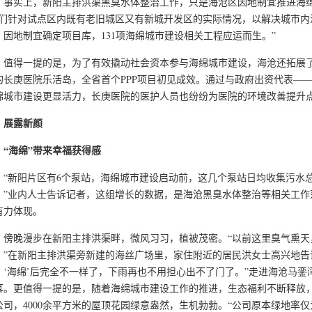
实上，新阳主排洪渠黑臭水体整治工作，只是海沧区因地制宜推进海绵
我们针对试点区内既有老旧城区又有新城开发区的实际情况，以解决城市内
，因地制宜确定项目库，131项海绵城市建设相关工程应运而生。”
得一提的是，为了有效撬动社会资本参与海绵城市建设，海沧还拓展了P
的长庚医院乐活岛，全省首个PPP项目初见成效。通过与政府出资代表—
绵城市建设更显活力，长庚医院的医护人员也纷纷为医院的环境改善提升
展露新颜
海绵”带来幸福获得感
新阳片区有6个泵站，海绵城市建设启动前，这几个泵站日均收集污水总量
。”业内人士告诉记者，这组增长的数据，是海沧黑臭水体整治等相关工作
有力体现。
晚漫步在新阳主排洪渠畔，微风习习，植被茂密。“以前这里臭气熏天
。”在新阳主排洪渠旁新建的海丝广场里，家住附近的居民洪女士高兴地告
。‘海绵’后完全不一样了，下雨再也不用担心出不了门了。”走进海沧马
耳。更值得一提的是，随着海绵城市建设工作的推进，生态福利不断释放
公司，4000余平方米的屋顶花园绿意盎然，生机勃勃。“公司原本绿地率仅为