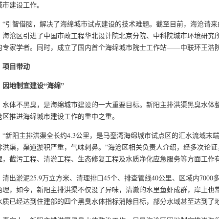
城市建设工作。
引智借脑，解决了海绵城市试点建设的技术难题。截至目前，海沧请来的海
，海沧区引进了中国市政工程华北设计院北京分院、中科院城市环境研究
的专家学者。同时，成立了国内首个海绵城市院士工作站——中联环王浩
项目带动
地制宜建设“海绵”
体不黑臭，是海绵城市建设的一大重要目标。新阳主排洪渠黑臭水体整
沧区推进海绵城市建设工作的重中之重。
新阳主排洪渠全长约4.3公里，是马銮湾海绵城市试点区的汇水流域末端
排洪渠，渠道淤积严重，气味刺鼻。”海沧区相关负责人介绍，经多次论证，
理，截污工程、清淤工程、生态修复工程及水质净化应急服务等方面工作
出淤泥25.9万立方米、清理排口45个、排查管线40公里、区域内700
治理，如今，新阳主排洪渠不仅没了异味，清澈的水里鱼虾成群，岸上也
水质已经达到住建部的四个黑臭水体指标消除目标，部分水域甚至达到了地表