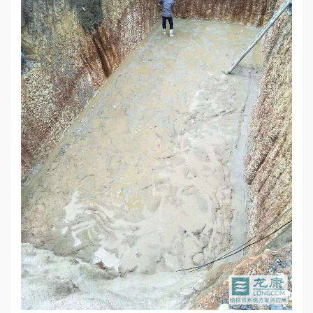
誉
资
质
联
系
我
们