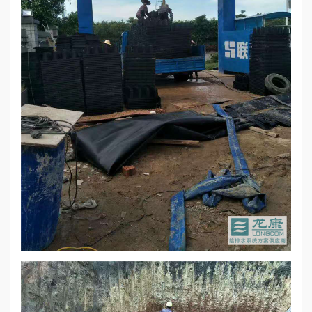
心
工
程
案
例
新
闻
资
讯
荣