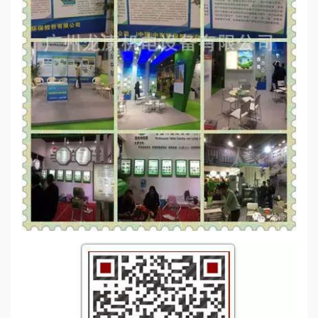
誉
资
质
联
系
我
们