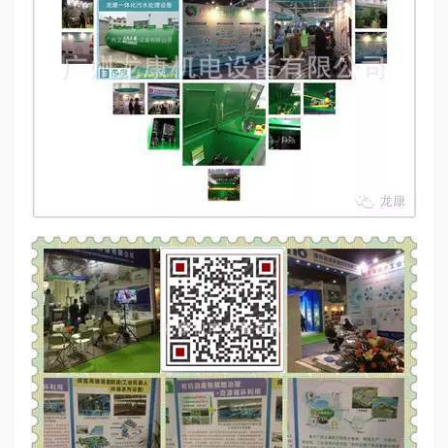
心
工
程
案
例
新
闻
资
讯
荣