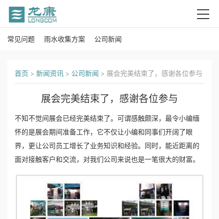
常见问题
雨水收集方案
公司新闻
首
页
首页
>
新闻资讯
>
公司新闻
>
展会完美结束了，感谢各位参与
关
展会完美结束了，感谢各位参与
于
不知不觉间展会已经完美结束了。可谓感触颇深，最令小编缅
我
怀的是展会期间准备工作，它不仅让小编和同事们开阔了眼
界，更让公司员工增长了业务知识和经验。同时，能近距离的
们
面对接触客户和交流，对我们公司来说也是一笔很大的财富。
产
品
中