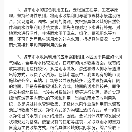
1、城市雨水的综合利用工程，要根据工程学、生态学原
理，坚持经济性原则，将雨水收集利用与城市园林水景建设结
合，实现建筑、园林、景观的协调。要根据具体区域的自然条
件和雨水收集利用系统要求，优先考虑对地下水进行补充、对
地表水进行涵养，并将雨水用于洗车、绿化、景观用水等方
面，还可作为居民生活用水的补充水源，根据具体情况，实现
雨水直接利用和间接利用的结合。
2、城市雨水收集利用的应用案例湖北地区属于典型的季风
气候区，全年降水比较充足，在城市的雨水收集方面，现有的
收集和利用设施较少，多是雨水蒸发、渗透和进入排水管道泄
出等方式，浪费了水资源。在城市建设中，我国现有的城市设
施比较齐全，车站、广场等公共设施较多，这类设施具有广阔
的地面，但是多采取硬铺装的方式，地面的透水性较差，即使
是公共绿地系统，也没有对系统的土壤等进行处理，很难实现
绿地区域范围内雨水的下渗和利用。当前的雨水回收利用系
统，多是通过排水管道收集、多级体水泵作业后利用雨水调蓄
池进行收集的模式，净化方式多为物理过滤的方式，单一的雨
水净化目的限制了雨水的用途。因此，要以具体城市的发展现
状和规划为基础，依靠现有的住宅等建筑，采取以雨水的重力
自流为主要收集方式，结合具体区域的实际状况，综合采取下