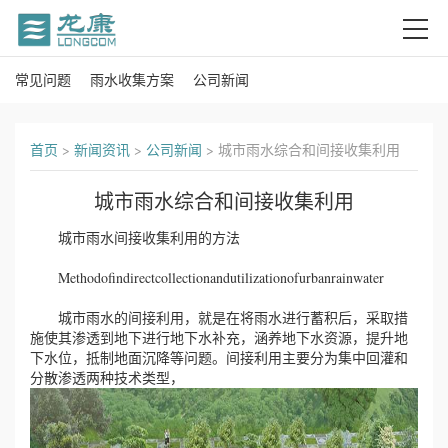
常见问题
雨水收集方案
公司新闻
首
页
首页
>
新闻资讯
>
公司新闻
>
城市雨水综合和间接收集利用
关
城市雨水综合和间接收集利用
于
城市雨水间接收集利用的方法
我
Methodofindirectcollectionandutilizationofurbanrainwater
们
城市雨水的间接利用，就是在将雨水进行蓄积后，采取措
施使其渗透到地下进行地下水补充，涵养地下水资源，提升地
产
下水位，抵制地面沉降等问题。间接利用主要分为集中回灌和
分散渗透两种技术类型，
品
中