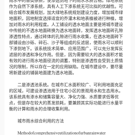
雨水中的各类杂质，使渗透到地下的雨水水质合格。绿地系统
作为自然下渗系统，具有人工下渗系统无可比拟的优越性。可
结合城市发展规划，加大绿地系统规划建设力度，增加城市绿
誉
地面积，因地制宜选择适宜的乔灌木和地表植被进行种植，增
加对雨水的利用程度。人工铺设的透水地面主要是将城市建设
资
中传统的不透水地面砖换为透水地面转，发挥透水地面砖孔隙
渗透性特点，通过砖体的孔隙进行雨水收集，在透水地面砖下
质
部铺设由沙砾、碎石、沙子等组成的反滤层，使雨水可以顺利
下渗到地下。该系统技术简单、应用范围广，可以充分发挥反
联
滤层的渗透和净化作用。但是，因为需要较大的透水面积才能
有效的进行雨水地面径流的调蓄，特别是渗透性会受到土质情
况的限制，所以存在一定的应用缺陷。在城市建设中，要尽量
系
将新建设的铺装地面建为透水地面。
我
二是渗透池系统。在城市汇水面积较广、可利用地面充足
的区域，可建设渗透池用于住宅小区的景观用水和生态用水。
们
该系统具有渗水和储集容量大、净化力强、水质要求低等优
点，但是存在较大的蒸发损耗，要兼顾其实际功能进行水量平
衡的计算和雨水的合理收集利用。
城市雨水综合利用的方法
Methodofcomprehensiveutilizationofurbanrainwater