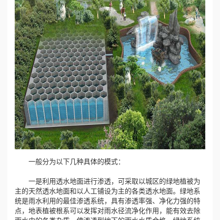
心
工
程
案
例
新
闻
一般分为以下几种具体的模式：
资
一是利用透水地面进行渗透，可采取以城区的绿地植被为
主的天然透水地面和以人工铺设为主的各类透水地面。绿地系
讯
统是雨水利用的最佳渗透系统，具有渗透率强、净化力强的特
点，地表植被根系可以发挥对雨水径流净化作用，能有效去除
荣