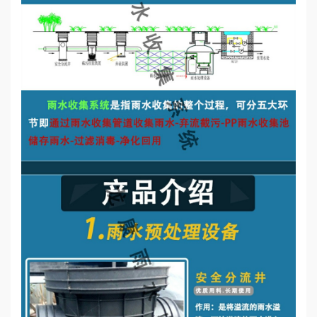
誉
资
质
联
系
我
们