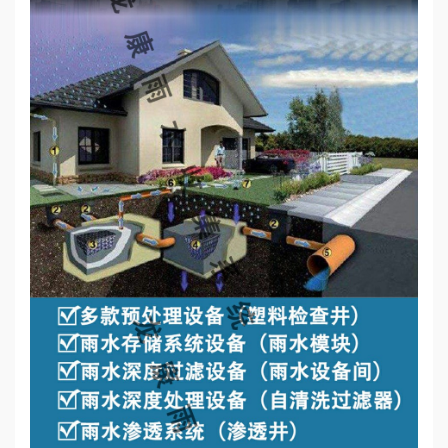
心
工
程
案
例
新
闻
资
讯
荣