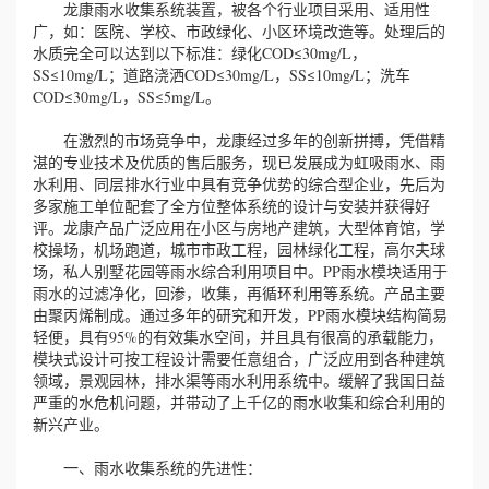
龙康雨水收集系统装置，被各个行业项目采用、适用性
广，如：医院、学校、市政绿化、小区环境改造等。处理后的
水质完全可以达到以下标准：绿化COD≤30mg/L，
SS≤10mg/L；道路浇洒COD≤30mg/L，SS≤10mg/L；洗车
COD≤30mg/L，SS≤5mg/L。
在激烈的市场竞争中，龙康经过多年的创新拼搏，凭借精
湛的专业技术及优质的售后服务，现已发展成为虹吸雨水、雨
水利用、同层排水行业中具有竞争优势的综合型企业，先后为
多家施工单位配套了全方位整体系统的设计与安装并获得好
评。龙康产品广泛应用在小区与房地产建筑，大型体育馆，学
校操场，机场跑道，城市市政工程，园林绿化工程，高尔夫球
场，私人别墅花园等雨水综合利用项目中。PP雨水模块适用于
雨水的过滤净化，回渗，收集，再循环利用等系统。产品主要
由聚丙烯制成。通过多年的研究和开发，PP雨水模块结构简易
轻便，具有95%的有效集水空间，并且具有很高的承载能力，
模块式设计可按工程设计需要任意组合，广泛应用到各种建筑
领域，景观园林，排水渠等雨水利用系统中。缓解了我国日益
严重的水危机问题，并带动了上千亿的雨水收集和综合利用的
新兴产业。
一、雨水收集系统的先进性：