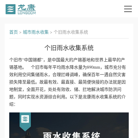
首
首页
>
城市雨水收集
>
个旧雨水收集系统
页
个旧雨水收集系统
关
个旧市“中国锡都”，是中国最大的产锡基地和世界上最早的产
锡基地。 个旧市每年平均雨水降水量为890mm，城市充分有
于
效利用空间集储雨水，合理拦峰调峰，确保百年一遇自然灾害
我
损失降至最低。故最有效、最直接、最简便快接的办法就是因
地制宜，全面开花，处处有效收、储、拦地解决城市防洪问
们
题，同时实现水资源综合利用。以下是龙康雨水收集系统的介
绍：
产
品
中