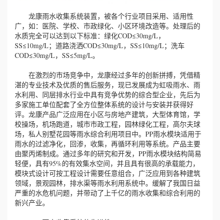
龙康雨水收集系统装置，被各个行业项目采用、适用性
广，如：医院、学校、市政绿化、小区环境改造等。处理后的
水质完全可以达到以下标准：绿化COD≤30mg/L，
SS≤10mg/L；道路浇洒COD≤30mg/L，SS≤10mg/L；洗车
COD≤30mg/L，SS≤5mg/L。
在激烈的市场竞争中，龙康经过多年的创新拼搏，凭借精
湛的专业技术及优质的售后服务，现已发展成为虹吸雨水、雨
水利用、同层排水行业中具有竞争优势的综合型企业，先后为
多家施工单位配套了全方位整体系统的设计与安装并获得好
评。龙康产品广泛应用在小区与房地产建筑，大型体育馆，学
校操场，机场跑道，城市市政工程，园林绿化工程，高尔夫球
场，私人别墅花园等雨水综合利用项目中。PP雨水模块适用于
雨水的过滤净化，回渗，收集，再循环利用等系统。产品主要
由聚丙烯制成。通过多年的研究和开发，PP雨水模块结构简易
轻便，具有95%的有效集水空间，并且具有很高的承载能力，
模块式设计可按工程设计需要任意组合，广泛应用到各种建筑
领域，景观园林，排水渠等雨水利用系统中。缓解了我国日益
严重的水危机问题，并带动了上千亿的雨水收集和综合利用的
新兴产业。