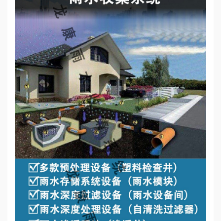
心
工
程
案
例
新
闻
资
讯
荣