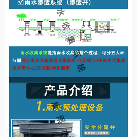
誉
资
质
联
系
我
们