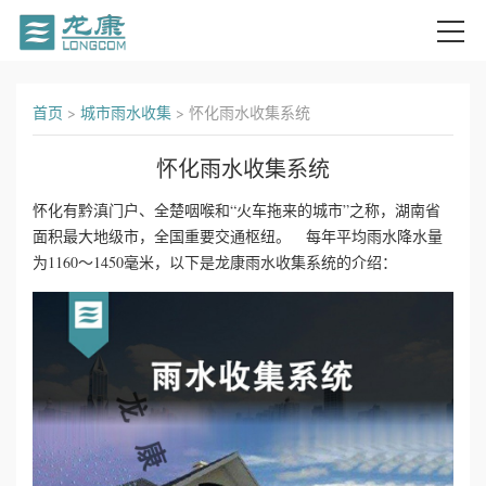
首
首页
>
城市雨水收集
>
怀化雨水收集系统
页
怀化雨水收集系统
关
怀化有黔滇门户、全楚咽喉和“火车拖来的城市”之称，湖南省
面积最大地级市，全国重要交通枢纽。 每年平均雨水降水量
于
为1160～1450毫米，以下是龙康雨水收集系统的介绍：
我
们
产
品
中