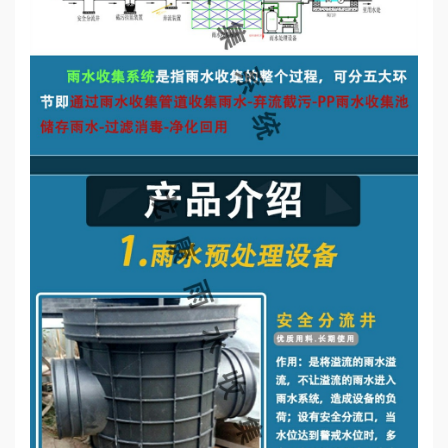
誉
资
质
联
系
我
们