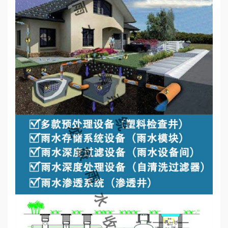
心
工
程
案
例
新
闻
资
讯
荣