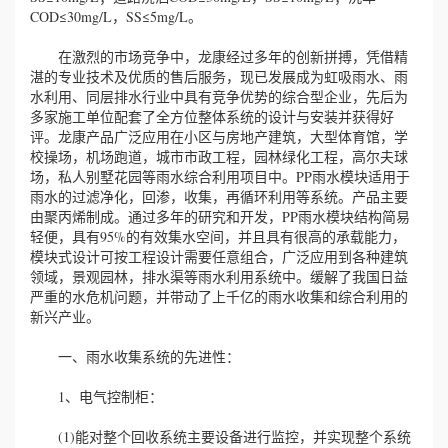
COD≤30mg/L，SS≤5mg/L。
在激烈的市场竞争中，龙康经过多年的创新拼搏，凭借精
湛的专业技术及优质的售后服务，现已发展成为虹吸雨水、雨
水利用、同层排水行业中具有竞争优势的综合型企业，先后为
多家施工单位配套了全方位整体系统的设计与安装并获得好
评。龙康产品广泛应用在小区与房地产建筑，大型体育馆，学
校操场，机场跑道，城市市政工程，园林绿化工程，高尔夫球
场，私人别墅花园等雨水综合利用项目中。PP雨水模块适用于
雨水的过滤净化，回渗，收集，再循环利用等系统。产品主要
由聚丙烯制成。通过多年的研究和开发，PP雨水模块结构简易
轻便，具有95%的有效集水空间，并且具有很高的承载能力，
模块式设计可按工程设计需要任意组合，广泛应用到各种建筑
领域，景观园林，排水渠等雨水利用系统中。缓解了我国日益
严重的水危机问题，并带动了上千亿的雨水收集和综合利用的
新兴产业。
一、雨水收集系统的先进性：
1、电气控制柜：
(1)能对整个回收系统主要设备进行监控，并实现整个系统