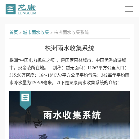
首
首页
>
城市雨水收集
>
株洲雨水收集系统
页
株洲雨水收集系统
关
株洲“中国电力机车之都”，是国家园林城市、中国优秀旅游城
市，炎帝陵所在地。 别称：暂无面积：11262平方公里人口：
于
385.56万密度：16～18°C人/平方公里平均气温：342每年平均雨
我
水降水量为1206.9毫米，以下是龙康雨水收集系统的介绍：
们
产
品
中