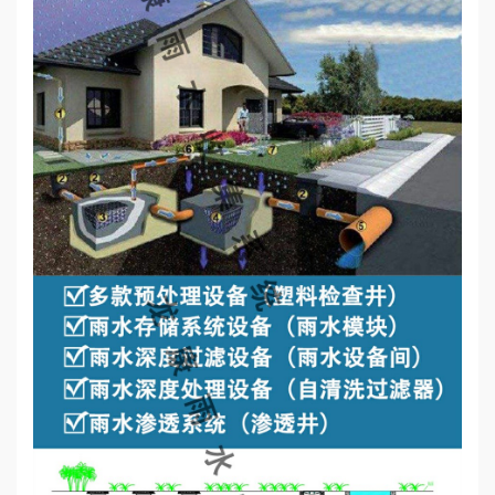
心
工
程
案
例
新
闻
资
讯
荣