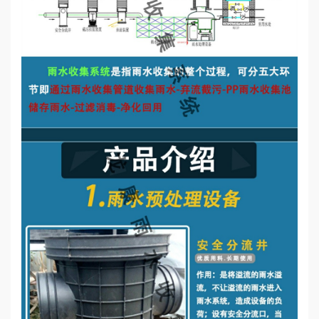
誉
资
质
联
系
我
们