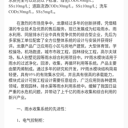
水质完全可以达到以下标准：绿化COD≤30mg/L，
SS≤10mg/L；道路浇洒COD≤30mg/L，SS≤10mg/L；洗车
COD≤30mg/L，SS≤5mg/L。
在激烈的市场竞争中，龙康经过多年的创新拼搏，凭借精
湛的专业技术及优质的售后服务，现已发展成为虹吸雨水、雨
水利用、同层排水行业中具有竞争优势的综合型企业，先后为
多家施工单位配套了全方位整体系统的设计与安装并获得好
评。龙康产品广泛应用在小区与房地产建筑，大型体育馆，学
校操场，机场跑道，城市市政工程，园林绿化工程，高尔夫球
场，私人别墅花园等雨水综合利用项目中。PP雨水模块适用于
雨水的过滤净化，回渗，收集，再循环利用等系统。产品主要
由聚丙烯制成。通过多年的研究和开发，PP雨水模块结构简易
轻便，具有95%的有效集水空间，并且具有很高的承载能力，
模块式设计可按工程设计需要任意组合，广泛应用到各种建筑
领域，景观园林，排水渠等雨水利用系统中。缓解了我国日益
严重的水危机问题，并带动了上千亿的雨水收集和综合利用的
新兴产业。
一、雨水收集系统的先进性：
1、电气控制柜：