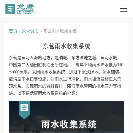
首
首页
>
荣誉资质
>
东营雨水收集系统
页
东营雨水收集系统
关
东营是黄河入海的地方，是油城、东方湿地之城、黄河水城，
中国第二大油田胜利油田所在地。 每年平均雨水降水量为550
于
～600毫米，采用雨水收集系统，通过下沉式绿地、透水铺装、
我
截污型雨水口等设施，对雨水进行净化，雨水径流最终汇入景
观水系。实现雨水的减排缓排，降低雨水管网的排水压力等措
们
施。以下是龙康雨水收集系统的介绍：
产
品
中