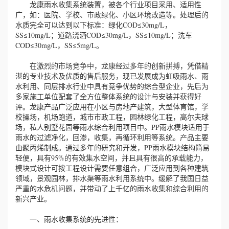
龙康雨水收集系统装置，被各个行业项目采用、适用性
广，如：医院、学校、市政绿化、小区环境改造等。处理后的
水质完全可以达到以下标准：绿化COD≤30mg/L，
SS≤10mg/L；道路浇洒COD≤30mg/L，SS≤10mg/L；洗车
COD≤30mg/L，SS≤5mg/L。
在激烈的市场竞争中，龙康经过多年的创新拼搏，凭借精
湛的专业技术及优质的售后服务，现已发展成为虹吸雨水、雨
水利用、同层排水行业中具有竞争优势的综合型企业，先后为
多家施工单位配套了全方位整体系统的设计与安装并获得好
评。龙康产品广泛应用在小区与房地产建筑，大型体育馆，学
校操场，机场跑道，城市市政工程，园林绿化工程，高尔夫球
场，私人别墅花园等雨水综合利用项目中。PP雨水模块适用于
雨水的过滤净化，回渗，收集，再循环利用等系统。产品主要
由聚丙烯制成。通过多年的研究和开发，PP雨水模块结构简易
轻便，具有95%的有效集水空间，并且具有很高的承载能力，
模块式设计可按工程设计需要任意组合，广泛应用到各种建筑
领域，景观园林，排水渠等雨水利用系统中。缓解了我国日益
严重的水危机问题，并带动了上千亿的雨水收集和综合利用的
新兴产业。
一、雨水收集系统的先进性：