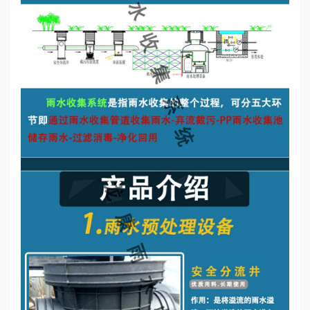
誉
资
质
联
系
我
们