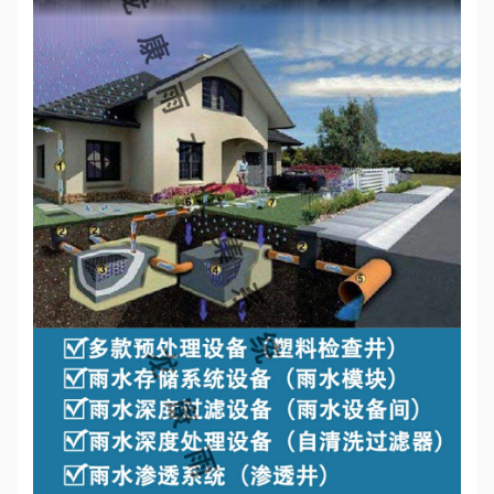
心
工
程
案
例
新
闻
资
讯
荣