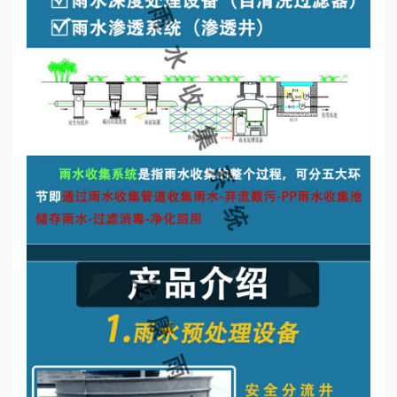
誉
资
质
联
系
我
们