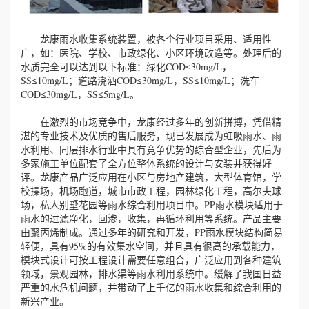
龙康雨水收集系统装置，被各个行业项目采用、适用性
广，如：医院、学校、市政绿化、小区环境改造等。处理后的
水质完全可以达到以下标准：绿化COD≤30mg/L，
SS≤10mg/L；道路浇洒COD≤30mg/L，SS≤10mg/L；洗车
COD≤30mg/L，SS≤5mg/L。
在激烈的市场竞争中，龙康经过多年的创新拼搏，凭借精
湛的专业技术及优质的售后服务，现已发展成为虹吸雨水、雨
水利用、同层排水行业中具有竞争优势的综合型企业，先后为
多家施工单位配套了全方位整体系统的设计与安装并获得好
评。龙康产品广泛应用在小区与房地产建筑，大型体育馆，学
校操场，机场跑道，城市市政工程，园林绿化工程，高尔夫球
场，私人别墅花园等雨水综合利用项目中。PP雨水模块适用于
雨水的过滤净化，回渗，收集，再循环利用等系统。产品主要
由聚丙烯制成。通过多年的研究和开发，PP雨水模块结构简易
轻便，具有95%的有效集水空间，并且具有很高的承载能力，
模块式设计可按工程设计需要任意组合，广泛应用到各种建筑
领域，景观园林，排水渠等雨水利用系统中。缓解了我国日益
严重的水危机问题，并带动了上千亿的雨水收集和综合利用的
新兴产业。