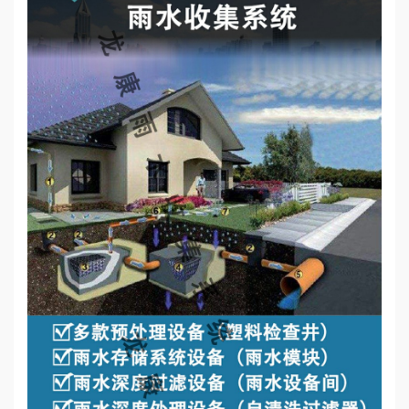
心
工
程
案
例
新
闻
资
讯
荣