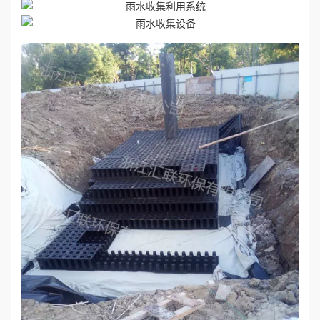
誉
资
质
联
系
我
们