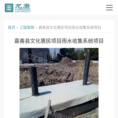
首
首页
>
工程案例
>
嘉善县文化惠民项目雨水收集系统项目
页
嘉善县文化惠民项目雨水收集系统项目
关
于
我
们
产
品
中