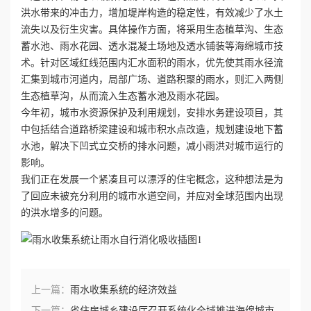
洪水带来的冲击力，增加堤岸构造的稳定性，有效减少了水土
流失以及衍生灾害。具体操作方面，将采用生态植草沟、生态
誉
蓄水池、雨水花园、透水混凝土场地及透水铺装等海绵城市技
资
术。针对区域红线范围内汇水面积的雨水，优先使其雨水径流
汇集到城市河道内，局部广场、道路积聚的雨水，则汇入两侧
质
生态植草沟，从而流入生态蓄水池及雨水花园。
今年初，城市水资源保护及利用规划，安排水务建设项目，其
联
中包括结合道路桥梁建设和城市积水点改造，规划建设地下蓄
水池，解决下凹式立交桥的排水问题，减小雨洪对城市运行的
系
影响。
我们正在发展一个紧凑且可以漂浮的住宅概念，这种想法是为
我
了回应未被充分利用的城市水道空间，并应对全球范围内出现
的洪水增多的问题。
们
上一篇：
雨水收集系统的经济效益
下一篇：
省住房城乡建设厅召开系统化全域推进海绵城市