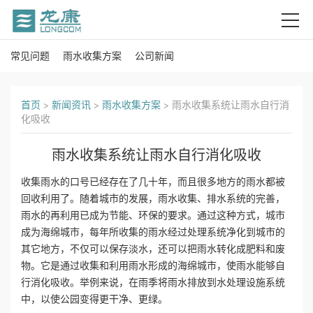
常见问题
雨水收集方案
公司新闻
首
页
首页
>
新闻资讯
>
雨水收集方案
>
雨水收集系统让雨水自行消
化吸收
关
雨水收集系统让雨水自行消化吸收
于
收集雨水的口号已经存在了几十年，而且很多地方的雨水都被
我
回收利用了。随着城市的发展，雨水收集、排水系统的完善，
雨水的再利用已成为节能、环保的要求。通过这种方式，城市
们
成为海绵城市，每年所收集的雨水经过处理系统净化到城市的
产
其它地方，不仅可以保存淡水，还可以把雨水转化成肥料和废
物。它是通过收集和利用雨水形成的海绵城市，使雨水能够自
品
行消化吸收。举例来说，在雨季将雨水排放到水处理设施系统
中，以使公园变得更干净、更绿。
中