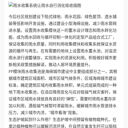
心
今后社区规划建设下陷式绿地、雨水花园、绿色屋顶、透水铺
装等低影响开发设施，通过建设小型海绵设施，减少雨水管网
工
进水量。设置雨水收集模块这一的蓄水设计理念和雨水转化功
能，成为雨水回收与循环控制一体化的定型产品组合式工厂，
程
保证收集的雨水质量，同时利用收集模块和收集系统保证水资
案
源的循环与再生。在有需要的地块上设置雨水蓄水池，对溢流
雨水进行调蓄储存，实现雨水的资源化利用。积极做好城市更
例
新相关政策措施解读，推动人居环境质量提升。
PP模块雨水收集池是海绵城市建设中主要组成部分之一，其根
新
据城市建筑区域面积、城市区域气候条件，区域海绵城市建设
标准，确定建筑区域内收集雨水体积，单元式组装而成的一种
闻
地下雨水收集池，在适应降雨变化与应对极端气候灾害时，保
证城市区域雨水排放具有良好的“弹性”，需要时将雨水蓄存并
资
加以利用，遇极端气候暂时滞留雨水，缓解城市雨水管道排水
压力，减少城市内涝，“城市看海”现象。
讯
生态护坡起到什么作用？生态护坡中间预留有植物栽种孔，在
里边栽种植物可以缓解河流环境，在自然灾害发生时可以阻挡
荣