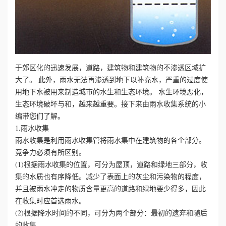
心
工
程
于郊区化的迅速发展，道路，建筑物和建筑物的不渗透区域扩
大了。 此外，雨水无法再渗透到地下以补充水，严重的过度使
案
用地下水被用来制造城市的水生和生态环境。 水生环境恶化，
生态环境破坏与和，越来越重要。接下来由雨水收集系统的小
例
编带您们了解。
1.雨水收集
新
雨水收集是利用雨水收集管将雨水集中在建筑物的各个部分。
竞争力必须有所区别。
闻
(1)根据雨水收集的位置，可分为屋顶，道路和绿地三部分，收
集的水质也有序降低。减少了表面上的灰尘和污染物的程度，
资
并且被雨水冲走的物质含量更高的道路和绿地要少得多，因此
在收集时应首选雨水。
讯
(2)根据降水时间的不同，可分为两个部分：最初的遗弃和随后
的收集。
荣