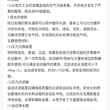
(3)从现代工业的发展造成的空气污染来看，许多地方发生了严
誉
重的酸雨，雨水的PH值最低。
2.雨水的使用
资
经过处理的雨水通常可以用作循环水源，基本上可以分为循环
冷却水补给，可视化水特征，娱乐，绿化，洗车，道路浇水，
质
马桶冲洗等它也不同，并且相应的水处理过程也不同。
主要使用材料：
联
(1)压力沉降装置
将药物混合，絮凝，沉淀，收集和去除污泥等过程的步骤集中
系
在设备中，并一次性完成。自动操作(例如与计量和液位控制器
配合使用)可以满足自动操作的要求。沉淀池出水浊度可小于
我
10mg / L。出水成本较低，约为0.15元/吨，具有实用的经济价
值。
们
(2)压力过滤器
自动过滤装置应确保高质量的过滤和自动反冲洗，并充分利用
设备储水区的水和设备的自动反冲洗。过滤后的水无需配备反
冲洗设施，水塔和辅助设备，从而节省了大量基础设施投资。
(3)自动净水器