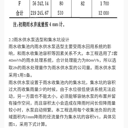
2.2雨水供水泵选型和集水坑设计
雨水收集池内雨水供水泵选型主要受雨水回用系统的影
响，和雨水收集池容积等因素关系不大。本工程选用了2套
³
的雨水处理系统，合计处理能力为
³
，所以选
40m
/h
80m
/h
取
的雨水处理量作为雨水供水泵的公司量。雨水供水泵
2h
采用
用
备。
1
1
雨水供水泵设置于雨水收集池内的集水坑，集水坑的容积
过大而收集雨量少的时候，由于水位很低使该系统无法启
动，另一方面也不能太小，必须能够容纳水泵的布置并留
有操作空间，而且容积太小会造成在降雨时间长但降雨量
较小时，水泵启动频繁。本工程选用每个收集池负担的流
域面积内1mm降雨的径流量作为集水坑的容积
，具体见
V1
图
，采用下式计算。
1