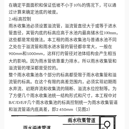
在确定平面面积和保证低坡不小于10％的情况下，可以通
过计算来确定池底的坡度。
2.4标高控制
雨水收集池必须设置溢流管，溢流管直径大于或等于进水
管直径，其管内底的标高应高于水池内最高储水位100mm，
这些都是常规做法。本工程的雨水收集池与普通水池不同
之处在于溢流管和雨水进水管的管径都非常大，一般在
和
，这样打的管径对池体结构会产生相当
900mm
1000mm
大的影响。因为雨水管依靠重力排水，所以雨水收集管和
溢流管的埋深都是受控的。
整个雨水收集池各个部分的标高都受限于雨水收集管和溢
流管的标高。在这个有限的高差范围内，必须实现初期雨
水弃流、初期弃流和收集流的隔断、溢流水位控制等。为
了方便几个雨水收集池统一结构形式和尺寸，本工程中对
B/C/D/E/F几个雨水收集池的标高控制统一为雨水收集管道
和溢流管道内底高差，即
（见图
）
2 450mm
2