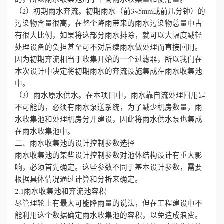
（2）初期雨水弃流。初期雨水（前3~5mm或前几分钟）的
心
污染物含量很高，在整个降雨带来的雨水污染物总量中占
有很大比例，如果将这部分雨水排除，就可以大幅度减轻
工
处理设备的负担甚至可不对后续雨水做处理而直接回用。
因为初期弃流相当于收集开始的一个过滤器，所以我们在
程
本次设计中决定将初期雨水的弃流设施集成在雨水收集池
中。
案
（3）雨水原水供水。在本项目中，雨水靠自流处理回用是
不可能的，必须有雨水泵送系统，为了减少机房数量，雨
例
水收集池和处理机房分开建设，因此将雨水供水泵也集成
在雨水收集池中。
新
二、雨水收集池的设计控制参数选择
闻
雨水收集池的某些设计控制参数对池体结构设计有重大影
响，必须首先确定。这些参数不同于基本设计参数，需要
资
根据具体情况通过计算和分析来确定。
2.1雨水收集池和弃流池容积
讯
尽管理轮上有最大可能降雨量的说法，但在工程建设中不
能利用这个数据确定雨水收集池的容积，以免造成浪费。
荣