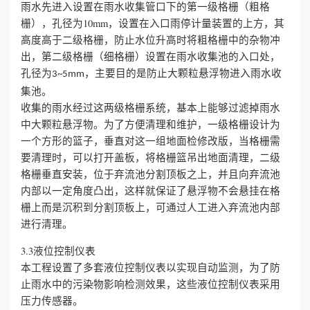
雨水先进入设置在雨水收集管口下的第一级格栅（粗格
栅），孔径为10mm，设置在入口雨停计量装置的上方，其
高度高于二级格栅，防止水位升高时将粗格栅中的杂物冲
出，第二级格栅（细格栅）设置在雨水收集池的入口处，
孔径为
，主要目的是防止大颗粒悬浮物进入雨水收
3~5mm
集池。
收集的雨水经过这两级格栅系统，基本上能够过滤掉雨水
中大颗粒悬浮物。为了方便清理和维护，一级格栅设计为
一个方形的篮子，垂直对这一组地面检修改版，当格栅需
要清理时，可以打开盖板，将格栅篮吊出地面清理，二级
格栅垂直安装，位于弃流池分割顶板之上，并且向弃流池
内部以一定角度凸出，这样就保证了悬浮物不会悬挂在格
栅上而是沉积到分割顶板上，可通过人工进入弃流池内部
进行清理。
3.3液位控制仪表
本工程设置了多套液位控制仪表以实现自动监测，为了防
止雨水中的污染物影响检测效果，这些液位控制仪表采用
压力传感器。