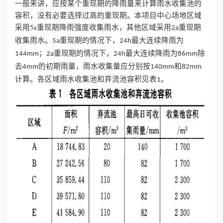
一般来讲，应按某个重现期的降雨量来计算雨水收集池的
容积，没有必要选择过高的重现期。本项目中心场地区域
誉
采用5a重现期降雨强度收集雨水，其他区域采用
重现期
2a
收集雨水。
重现期的情况下，
最大连续降雨为
5a
24h
资
；
重现期的情况下，
最大连续降雨为
除
144mm
2a
24h
86mm
质
去
的初期雨量，雨水收集量应分别按
和
4mm
140mm
82mm
计算。各区域雨水收集池和弃流池容积见表
。
1
联
系
我
们