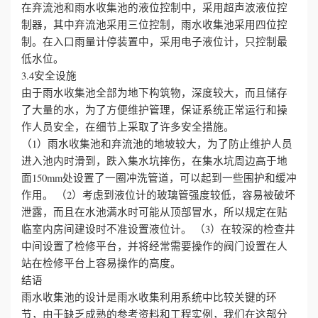
在弃流池和雨水收集池的液位控制中，采用超声波液位控
制器，其中弃流池采用三位控制，雨水收集池采用四位控
制。在入口雨量计停装置中，采用电子液位计，只控制最
低水位。
3.4安全设施
由于雨水收集池全部为地下构筑物，深度较大，而且储存
了大量的水，为了方便维护管理，保证系统正常运行和操
作人员安全，在细节上采取了许多安全措施。
（1）雨水收集池和弃流池的地坡较大，为了防止维护人员
进入池内时滑到，跌入集水坑摔伤，在集水坑周边高于地
面150mm处设置了一圈冲洗管道，可以起到一些围护和缓冲
作用。
（2）考虑到液位计的玻璃管强度较低，容易被破坏
泄露，而且在水池满水时可能从顶部冒水，所以规定在贴
临室内房间建设时不准设置液位计。
（3）在较深的检查井
中间设置了检修平台，并将经常需要操作的阀门设置在人
站在检修平台上容易操作的高度。
结语
雨水收集池的设计是雨水收集利用系统中比较关键的环
节，由于缺乏成熟的参考资料和工程实例，我们在这部分