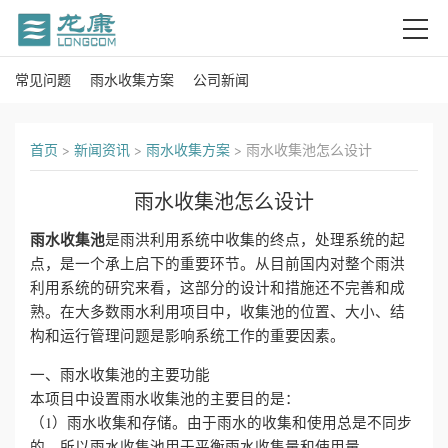
常见问题
雨水收集方案
公司新闻
首
页
首页
>
新闻资讯
>
雨水收集方案
>
雨水收集池怎么设计
关
雨水收集池怎么设计
于
雨水收集池
是雨洪利用系统中收集的终点，处理系统的起
我
点，是一个承上启下的重要环节。从目前国内对整个雨洪
利用系统的研究来看，这部分的设计和措施还不完善和成
们
熟。在大多数雨水利用项目中，收集池的位置、大小、结
构和运行管理问题是影响系统工作的重要因素。
产
一、雨水收集池的主要功能
品
本项目中设置雨水收集池的主要目的是：
（1）雨水收集和存储。由于雨水的收集和使用总是不同步
中
的，所以雨水收集池用于平衡雨水收集量和使用量。