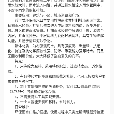
雨水较大时，雨水流入内管，并通过排水管流入雨水管网中，
不影响雨水的顺畅排放。
主要应用：建筑与小区、城市道路和广场。
截污式环保雨水口主要用排除雨水并控制城市面源污染。
初期雨水经截污挂篮后依次进入中层滤料和内筒，逐步净化，
最后排入市政雨水管道。后期雨水经过中层滤料上部，溢流至
内层，并直接排放。中层滤料为复配轻质滤料，具有生物降解
功能，并易于清理泥沙杂物。
箱体材质：为树脂混泥土，具有强度高、重量轻、抗老
化、抗冻及抗化学腐蚀性强、防渗、承载能力强等特点。而且
无回收利用价值，大大降低了盗窃丢失的几率。
特点：
1，用涤纶为原料，采用特殊织法，过滤精度高，透水性
强。
2，有各种尺寸的矩形和圆形截污挂篮，也可以按照客户要
求做成各种尺寸。
3，加上共聚物制成的吸油棉条，就可以吸附高达1加仑
（3.785升）的油和碳氢化合物。
4，不需要特殊工具实现安装。
5，一个人就能安装和移除，省时省力。
日常维护：
环保雨水口维护便捷，使用过程中只需定期清理截污挂篮