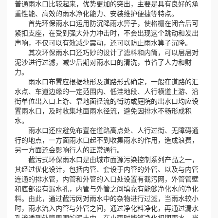
普通雨水口比较起来，优势更加的突出，主要是具有良好的承
重性能、高效的雨水净化能力、安装维护便捷等特点。
誉
首先环保雨水口运用防沉降雨水箅子，使格栅在闭合后可
紧扣支座，在受到强大外力冲击时，不会出现这个跳动和发出
资
声响，不仅可以有效减少震动，还可以防止雨水箅子沉降。
其次环保雨水口还巧妙的设计了滤料和内筒，可以层层对
泥沙进行过滤，减少后期对雨水口的清洗，节省了人力和财
质
力。
雨水口布置应根据地形及道路形式确定，一般在道路的汇
联
水点、车道边缘的一定范围内、低洼地段、人行横道上游、沿
街单位出入口上游、靠地面径流的街坊或庭院的出水口均应设
系
置雨水口，及时收集地面雨水径流，避免因排水不畅形成积
水。
我
雨水口还应避免布置在道路高点处、人行过街、无障碍通
行的地点，一方面雨水口起不到收集雨水的作用，造成浪费，
另一方面还会影响行人的正常通行。
们
截污式环保雨水口是由城市面源污染控制系列产品之一，
其经过优化设计，包括内管、套设于内管的外管、以及与内管
连通的排水管，内管和外管的入口处设置有截污网，外管管壁
和底部设有漏水孔，内管与外管之间填充有能够净化水的净化
料。由此，通过截污网对雨水中的杂物进行过滤，当雨水较小
时，雨水流入内管与外管之间，通过净化料净化，再通过漏水
孔渗透到外管周围的泥土中，在小雨时能够净化初期雨水。当