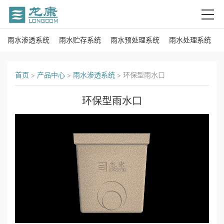
雨水渗透系统
雨水贮存系统
雨水预处理系统
雨水处理系统
首
页
首页
>
产品中心
>
雨水渗透系统
>
环保型雨水口
关
环保型雨水口
于
我
们
产
品
中