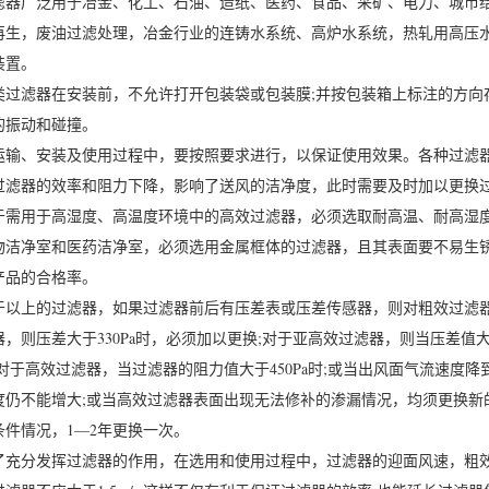
滤器广泛用于冶金、化工、石油、造纸、医药、食品、采矿、电力、城市给
再生，废油过滤处理，冶金行业的连铸水系统、高炉水系统，热轧用高压
装置。
类过滤器在安装前，不允许打开包装袋或包装膜;并按包装箱上标注的方向
的振动和碰撞。
运输、安装及使用过程中，要按照要求进行，以保证使用效果。各种过滤
过滤器的效率和阻力下降，影响了送风的洁净度，此时需要及时加以更换
于需用于高湿度、高温度环境中的高效过滤器，必须选取耐高温、耐高湿
物洁净室和医药洁净室，必须选用金属框体的过滤器，且其表面要不易生
产品的合格率。
于以上的过滤器，如果过滤器前后有压差表或压差传感器，则对粗效过滤器，
器，则压差大于330Pa时，必须加以更换;对于亚高效过滤器，则当压差值大
;对于高效过滤器，当过滤器的阻力值大于450Pa时;或当出风面气流速度
度仍不能增大;或当高效过滤器表面出现无法修补的渗漏情况，均须更换新
条件情况，1—2年更换一次。
了充分发挥过滤器的作用，在选用和使用过程中，过滤器的迎面风速，粗效、