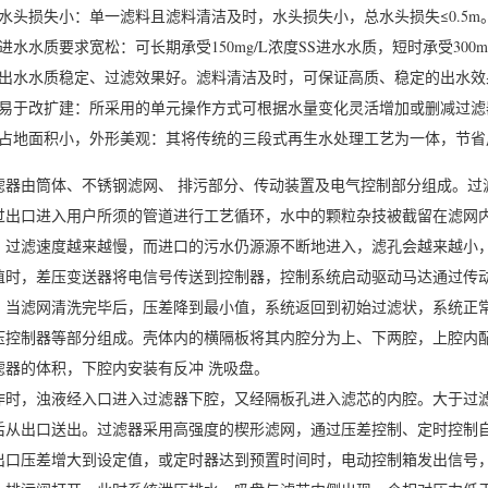
、水头损失小：单一滤料且滤料清洁及时，水头损失小，总水头损失≤0.5m
、进水水质要求宽松：可长期承受150mg/L浓度SS进水水质，短时承受300
、出水水质稳定、过滤效果好。滤料清洁及时，可保证高质、稳定的出水效
、易于改扩建：所采用的单元操作方式可根据水量变化灵活增加或删减过滤
、占地面积小，外形美观：其将传统的三段式再生水处理工艺为一体，节省用地
滤器由筒体、不锈钢滤网、 排污部分、传动装置及电气控制部分组成。过
过出口进入用户所须的管道进行工艺循环，水中的颗粒杂技被截留在滤网
，过滤速度越来越慢，而进口的污水仍源源不断地进入，滤孔会越来越小
值时，差压变送器将电信号传送到控制器，控制系统启动驱动马达通过传
，当滤网清洗完毕后，压差降到最小值，系统返回到初始过滤状，系统正
压控制器等部分组成。壳体内的横隔板将其内腔分为上、下两腔，上腔内
滤器的体积，下腔内安装有反冲 洗吸盘。
作时，浊液经入口进入过滤器下腔，又经隔板孔进入滤芯的内腔。大于过
后从出口送出。过滤器采用高强度的楔形滤网，通过压差控制、定时控制
出口压差增大到设定值，或定时器达到预置时间时，电动控制箱发出信号