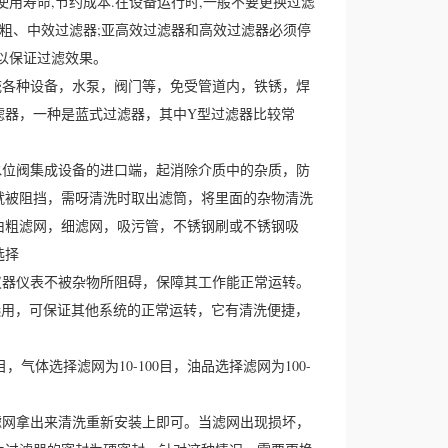
器使用寿命,节约成本.在设备运行时,一般不要更换过滤
换粗、中效过滤器;亚高效过滤器和高效过滤器必须停
以保证过滤效果。
统各种设备，水泵，阀门等，免受管道内，铁锈，焊
滤器，一种是蓝式过滤器，其中Y型过滤器比较常
水位阀集成设备的进口端，起消除介质中的杂质，防
就被阻挡，需呀清洗时取出滤筒，将里面的杂物清洗
由粗滤网，细滤网，吸污管，不锈钢刷或不锈钢吸
选择
仪器仪表不被杂物所阻碍，保障其工作能正常运转。
选用，可保证其他系统的正常运转，它有清洗便捷，
气体选择滤网为10-100目，油品选择滤网为100-
滤网拿出来清洗重新安装上即可。当滤网出现损坏，