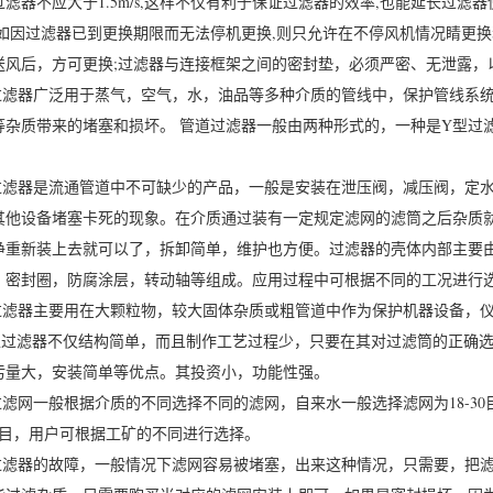
过滤器不应大于1.5m/s,这样不仅有利于保证过滤器的效率,也能延长过滤
;如因过滤器已到更换期限而无法停机更换,则只允许在不停风机情况睛更
送风后，方可更换;过滤器与连接框架之间的密封垫，必须严密、无泄露，
.过滤器广泛用于蒸气，空气，水，油品等多种介质的管线中，保护管线系
等杂质带来的堵塞和损坏。 管道过滤器一般由两种形式的，一种是Y型过
。
.过滤器是流通管道中不可缺少的产品，一般是安装在泄压阀，减压阀，定
其他设备堵塞卡死的现象。在介质通过装有一定规定滤网的滤筒之后杂质
净重新装上去就可以了，拆卸简单，维护也方便。过滤器的壳体内部主要
，密封圈，防腐涂层，转动轴等组成。应用过程中可根据不同的工况进行
.过滤器主要用在大颗粒物，较大固体杂质或粗管道中作为保护机器设备，
型过滤器不仅结构简单，而且制作工艺过程少，只要在其对过滤筒的正确
污量大，安装简单等优点。其投资小，功能性强。
.过滤网一般根据介质的不同选择不同的滤网，自来水一般选择滤网为18-30目，
80目，用户可根据工矿的不同进行选择。
.过滤器的故障，一般情况下滤网容易被堵塞，出来这种情况，只需要，把