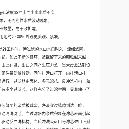
。
mg/L浓度SS冲击而出水水质不变。
果，无周期性水质波动现象。
器数量，易于改扩建。
约70-80%;外观更美观、紧凑。
滤器工作时，待过滤的水由水口时入，流经滤网，
内部。如此不断的循环，被截留下来的颗粒越来越
，由此在进、出口之间产生压力差，当大度差达到设
动组件带动轴转动，同时排污口打开，由排污口排
常运行。过滤器由壳体、多元滤芯、反冲洗机构、和
配有多个过滤芯，这样充分了过滤空间，显着缩小了
滤芯缝隙的杂质被截留，净液穿过缝隙到达上腔，
自动清洗滤芯。当过滤器内杂质积聚在滤芯表面引起
，驱动反冲洗机构。当反冲洗吸盘口与滤芯进口正对