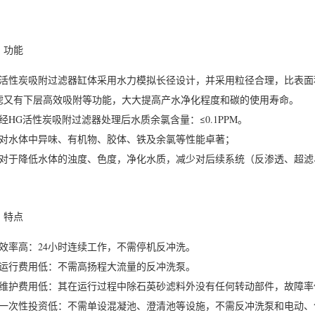
、功能
、活性炭吸附过滤器缸体采用水力模拟长径设计，并采用粒径合理，比表面积大于
滤又有下层高效吸附等功能，大大提高产水净化程度和碳的使用寿命。
、经HG活性炭吸附过滤器处理后水质余氯含量：≤0.1PPM。
、对水体中异味、有机物、胶体、铁及余氯等性能卓著；
、对于降低水体的浊度、色度，净化水质，减少对后续系统（反渗透、超
、特点
、效率高：24小时连续工作，不需停机反冲洗。
、运行费用低：不需高扬程大流量的反冲洗泵。
、维护费用低：其在运行过程中除石英砂滤料外没有任何转动部件，故障率
、一次性投资低：不需单设混凝池、澄清池等设施，不需反冲洗泵和电动