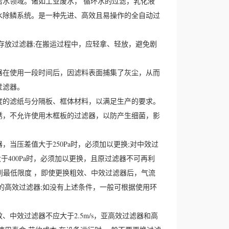
水领域。诸如工业废水， 循环水的过滤，乳化液
水除鳞系统。是一种先进、高效且易操作的全自动过
存放过滤器;在搬运过程中，应轻拿、轻放，避免剧
器在使用一段时间后，因滤料表面捕集了灰尘，从而
过滤器。
度的滤纸与分隔板、框体材料，以满足生产的要求。
锈，不允许使用木框板的过滤器，以防产生细菌，影
当压差值大于250Pa时，必须加以更换;对中效过
于400Pa时，必须加以更换，且原过滤器不可再利
降到最低限度 ，即使更换粗效、中效过滤器后，气流
的高效过滤器;如没有上述条件，一般可根据使用环
中效过滤器不应大于2.5m/s，亚高效过滤器和高