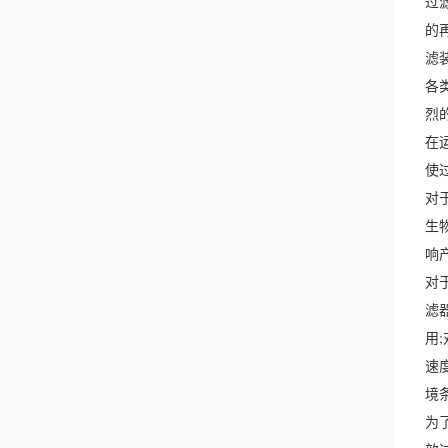
过
的
滤
各
烈
在
使
对
生
响
对
滤
用
速
境
为