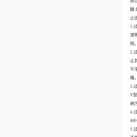
效
器
止
1
渣
用
2
止
干
嘴
3
Y
纳
4
4
5