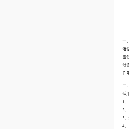
一
活
备
泄
作用
二
适
1
2
3
4