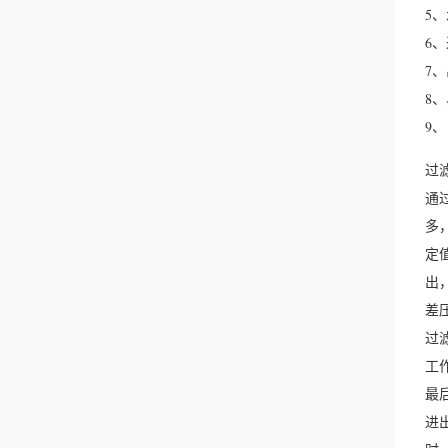
5
6
7
8
9
过
通
多
定
出
差
过
工
最
进