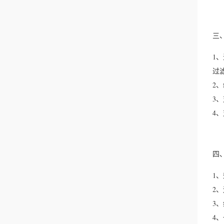
三
1
过
2
3
4
四
1
2
3
4