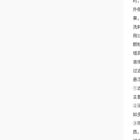
时
外
果
洗
用
颗
增
液
过
悬
①
主
②
如
③
质