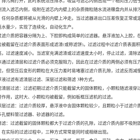
，排污阀打开，此时系统泄压排水，吸盘与滤芯内侧出现一个相对压力低
侧流入滤芯内侧，吸附在滤芯内内壁上的杂质微粒随水流进穣盘内并从排
，任何杂质都将被从光滑的内壁上冲走。当过滤器进出口压差恢复正常或
耗水量少，实现了连续化，自动化生产。
过滤介质把容器分隔为上、下腔即构成简单的过滤器。悬浮液加入上腔，
粒被截留在过滤介质表面形成滤渣(或称滤饼)。过滤过程中过滤介质表面
高，过滤速度减小。当滤室充满滤渣或过滤速度太小时，停止过滤，清除
体通过滤渣层和过滤介质必须克服阻力，因此在过滤介质的两侧必须有压
滤，但受压后变形的颗粒在大压力差时易堵塞过滤介质孔隙，过滤反而减
浮液过滤有滤渣层过滤、深层过滤和筛滤 3种方式。
滤渣层过滤：过滤初期过滤介质只能截留大的固体颗粒，小颗粒随滤液穿
要作用，这时大、小颗粒均被截留，例如板框压滤机的过滤。
深层过滤：过滤介质较厚，悬浮液中含固体颗粒较少，且颗粒小于过滤介
多孔塑料管过滤器、砂滤器的过滤。
筛滤：过滤截留的固体颗粒都大于过滤介质的孔隙，过滤介质内部不吸附
。在实际的过滤过程中，三种方式常常是同时或相继出现。