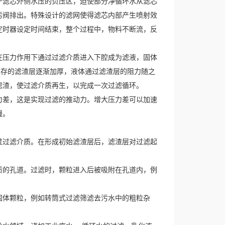
于滤芯外侧水压的负压区，迫使部分净循环水从滤芯
污阀排出。特殊设计的滤网使得滤芯内部产生喷射效
定时器设定时间结束，整个过程中，物料不断流，反
在压力作用下通过过滤介质进入下腔成为滤液，固体
积存的滤渣层逐渐加厚，液体通过滤渣层的阻力随之
滤渣，使过滤介质再生，以完成一次过滤循环。
力差，这是实现过滤的推动力。增大压力差可以加速
慢。
过过滤介质。在形成初始滤渣层后，滤渣层对过滤起
质的孔道。过滤时，颗粒进入后被吸附在孔道内，例
固体颗粒，例如转筒式过滤筛滤去污水中的粗粒杂