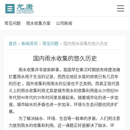
常见问题
雨水收集方案
公司新闻
首
页
首页
>
新闻资讯
>
常见问题
>
国内雨水收集的悠久历史
关
国内雨水收集的悠久历史
于
雨水收集并非是新鲜事，我国早在秦汉时期就有修建池塘
我
拦蓄雨水用于生活的记录，而西北地区水窖的修筑已有几百年
的历史 。国外收集利用雨水的记录也不乏其例。而真正现代意
们
义上的雨水收集利用尤其是城市雨水的收集利用是从20世纪80
年代到90年代约20年时间里发展起来。随着城市化的进一步加
产
速，城市缺水的矛盾也进一步加深，环境与生态问题也同步扩
展。
品
为了解决缺水、环境、生态等一联串的矛盾，人们把注意
力放到雨水的收集和利用。这一课题正好是解决了缺水、环
中