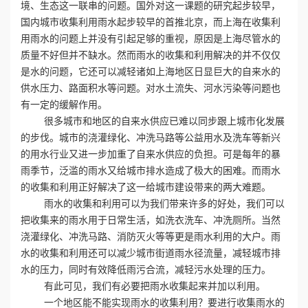
境、生态这一联串的问题。国外对这一课题的研究起步较早，
国内城市收集利用雨水起步较早的首推北京，而上海在收集利
心
用雨水的问题上并没有引起足够的重视，原因是上海尽管水的
质量不好但并不缺水。然而雨水的收集和利用解决的并不仅仅
工
是水的问题，它还可以减轻诸如上海地区日显巨大的自来水的
供水压力、路面积水等问题。对水土流失、河水污染等问题也
程
有一定的缓解作用。
案
很多城市和地区的自来水供应已难以同步跟上城市化发展
的步伐。城市的浇灌绿化、冲洗马路等公益用水及洗车等新兴
例
的用水行业又进一步加重了自来水供应的负担。可是每年的暴
雨季节，泛滥的雨水又给城市排水造成了极大的困难。而雨水
新
的收集和利用正好解决了这一给城市建设带来的两大难题。
雨水的收集和利用可以为我们带来许多的好处，我们可以
闻
把收集来的雨水用于日常生活，如洗衣洗车、冲洗厕所。当然
浇灌绿化、冲洗马路、消防灭火等等更是雨水利用的大户。雨
资
水的收集和利用还可以减少城市街道雨水径流量，减轻城市排
水的压力，同时有效降低雨污合流，减轻污水处理的压力。
讯
有此可见，我们有必要把雨水收集起来并加以利用。
一个地区能不能实现雨水的收集利用？要进行收集雨水的
荣