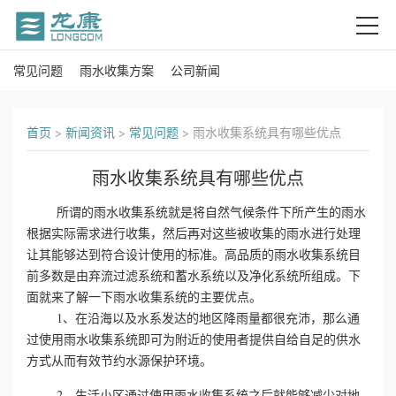
常见问题
雨水收集方案
公司新闻
首
页
首页
>
新闻资讯
>
常见问题
>
雨水收集系统具有哪些优点
关
雨水收集系统具有哪些优点
于
所谓的雨水收集系统就是将自然气候条件下所产生的雨水
我
根据实际需求进行收集，然后再对这些被收集的雨水进行处理
让其能够达到符合设计使用的标准。高品质的雨水收集系统目
们
前多数是由弃流过滤系统和蓄水系统以及净化系统所组成。下
面就来了解一下雨水收集系统的主要优点。
产
1、在沿海以及水系发达的地区降雨量都很充沛，那么通
过使用雨水收集系统即可为附近的使用者提供自给自足的供水
品
方式从而有效节约水源保护环境。
中
2、生活小区通过使用雨水收集系统之后就能够减少对地