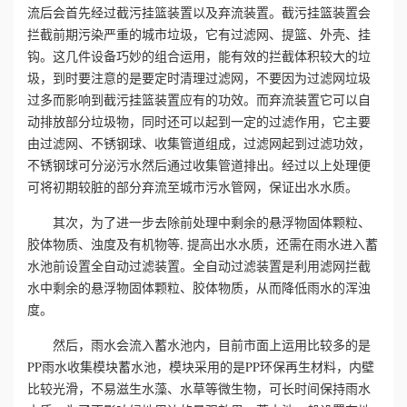
流后会首先经过截污挂篮装置以及弃流装置。截污挂篮装置会
拦截前期污染严重的城市垃圾，它有过滤网、提篮、外壳、挂
心
钩。这几件设备巧妙的组合运用，能有效的拦截体积较大的垃
工
圾，到时要注意的是要定时清理过滤网，不要因为过滤网垃圾
过多而影响到截污挂篮装置应有的功效。而弃流装置它可以自
程
动排放部分垃圾物，同时还可以起到一定的过滤作用，它主要
由过滤网、不锈钢球、收集管道组成，过滤网起到过滤功效，
案
不锈钢球可分泌污水然后通过收集管道排出。经过以上处理便
可将初期较脏的部分弃流至城市污水管网，保证出水水质。
例
其次，为了进一步去除前处理中剩余的悬浮物固体颗粒、
新
胶体物质、浊度及有机物等, 提高出水水质，还需在雨水进入蓄
水池前设置全自动过滤装置。全自动过滤装置是利用滤网拦截
闻
水中剩余的悬浮物固体颗粒、胶体物质，从而降低雨水的浑浊
度。
资
然后，雨水会流入蓄水池内，目前市面上运用比较多的是
讯
PP雨水收集模块蓄水池，模块采用的是PP环保再生材料，内壁
比较光滑，不易滋生水藻、水草等微生物，可长时间保持雨水
荣