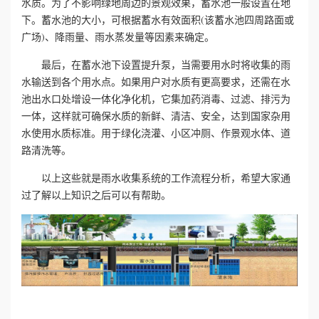
水质。为了不影响绿地周边的景观效果，蓄水池一般设置在地
下。蓄水池的大小，可根据蓄水有效面积(该蓄水池四周路面或
誉
广场)、降雨量、雨水蒸发量等因素来确定。
资
最后，在蓄水池下设置提升泵，当需要用水时将收集的雨
水输送到各个用水点。如果用户对水质有更高要求，还需在水
质
池出水口处增设一体化净化机，它集加药消毒、过滤、排污为
一体，这样就可确保水质的新鲜、清洁、安全，达到国家杂用
联
水使用水质标准。用于绿化浇灌、小区冲厕、作景观水体、道
路清洗等。
系
以上这些就是雨水收集系统的工作流程分析，希望大家通
我
过了解以上知识之后可以有帮助。
们