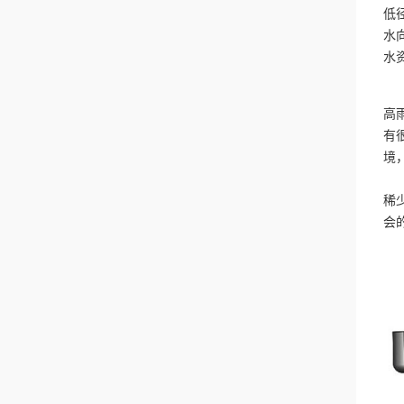
低
水
水
在
高
有
境
希
稀
会