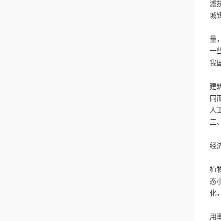
滤
城
可
量
一
我
生
建
同
人
三
生
经
2
植
态
化
生
用