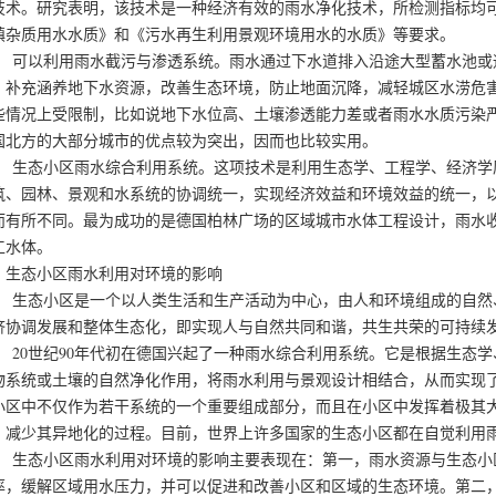
技术。研究表明，该技术是一种经济有效的雨水净化技术，所检测指标均
镇杂质用水水质》和《污水再生利用景观环境用水的水质》等要求。
以利用雨水截污与渗透系统。雨水通过下水道排入沿途大型蓄水池或通
，补充涵养地下水资源，改善生态环境，防止地面沉降，减轻城区水涝危
些情况上受限制，比如说地下水位高、土壤渗透能力差或者雨水水质污染
国北方的大部分城市的优点较为突出，因而也比较实用。
态小区雨水综合利用系统。这项技术是利用生态学、工程学、经济学原
筑、园林、景观和水系统的协调统一，实现经济效益和环境效益的统一，
而有所不同。最为成功的是德国柏林广场的区域城市水体工程设计，雨水
工水体。
、生态小区雨水利用对环境的影响
态小区是一个以人类生活和生产活动为中心，由人和环境组成的自然、
济协调发展和整体生态化，即实现人与自然共同和谐，共生共荣的可持续
0世纪90年代初在德国兴起了一种雨水综合利用系统。它是根据生态学
物系统或土壤的自然净化作用，将雨水利用与景观设计相结合，从而实现
小区中不仅作为若干系统的一个重要组成部分，而且在小区中发挥着极其
，减少其异地化的过程。目前，世界上许多国家的生态小区都在自觉利用
态小区雨水利用对环境的影响主要表现在：第一，雨水资源与生态小区
率，缓解区域用水压力，并可以促进和改善小区和区域的生态环境。第二