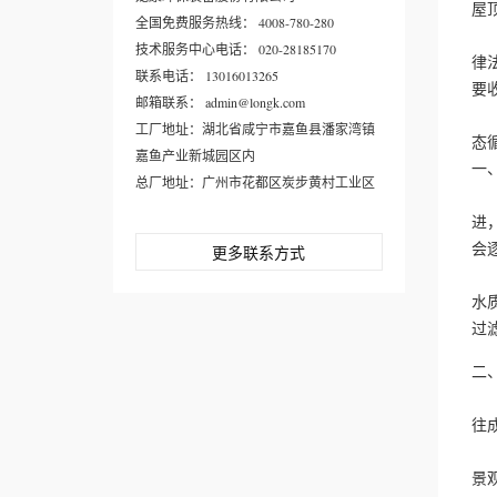
屋
全国免费服务热线： 4008-780-280
雨
技术服务中心电话： 020-28185170
律
联系电话： 13016013265
要
邮箱联系： admin@longk.com
在
工厂地址：湖北省咸宁市嘉鱼县潘家湾镇
态
嘉鱼产业新城园区内
一
总厂地址：广州市花都区炭步黄村工业区
随
进
会
更多联系方式
城
水
过
二
生
往
可
景