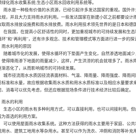
顶绿化雨水收集系统;生态小区雨水回收利用系统等。
水是一种极有价值的水资源，已经引起许多发达国家的重视。国外许多
法规，并且大力支持雨水的利用。一些发达国家在新建小区之前都要设计
收取雨水排放设施费和雨水排放费。雨水利用技术领先世界的是日本和德
我国，在提高小区舒适性的同时，更加重视城市的可持续发展和生态环境
循环”和“再利用”，还有许多观念、技术和管理模式等方面进行进一步的探
、雨水利用的原因
着城市化的发展，使得水循环的下垫面产生变化，自然渗透地面减少，
，使得降雨渗下地面的雨量减少，这样，产生洪涝的机会就增多了。雨水
逐渐恶化了，从而影响城市的可持续发展。
市径流雨水水质因径流表面材料、气温、降雨量、降雨强度、降雨间隔
质标准和水量，故应根据收集雨水水质和用水水质标准以及相应水量要求
滤、消毒可以优先考虑，但还应根据现场条件进行技术经济比较后确定。
、雨水的利用
态小区的雨水有多种利用方式，可以直接利用，也可以间接利用。但由
成为首选的利用方案。
以使用屋面雨水收集系统。这种方法获得的雨水主要用于家庭、公共场
观用水、建筑工地用水等杂用水。甚至可以作为洗衣、冲厕和消防等补充