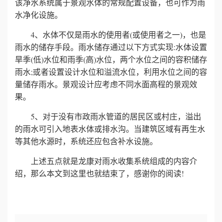
该净水系统属于景观水体的常规配置设备，也可作为雨
水净化设施。
誉
4、水体不仅是雨水的使用者(或使用者之一)，也是
资
雨水的储存手段。雨水储存通过以下方式实现:水体设置
旱季(低)水位和雨季(高)水位，两个水位之间的容积储存
质
雨水;或者设置设计水位和溢流水位，利用水位之间的容
量储存雨水。景观设计应考虑不同水面高程的景观效
联
果。
系
5、对于没有市政雨水管道的居民区或村庄，溢出
的雨水可引入地表水体或排水沟。当建筑区域有再生水
我
等其他水源时，系统还应包含补水设施。
们
上述五点就是龙康对雨水收集系统组成的内容介
绍，那么本文到这里也就结束了，感谢你的阅读!