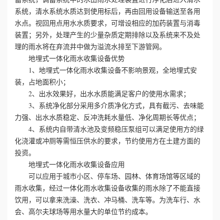
系统，清水系统水质达到使用标后，再由回用设备输送至各用
心
水点。视回用点用水水质要求，可增设相应的加药装置与消毒
装置；另外，处理产生的少量杂质定期排除以及系统来不及处
工
理的雨水将在弃流井中做为溢流水排至下游管网。
地埋式一体化雨水收集设备优势
程
1、地埋式一体化雨水收集设备不影响景观，全地埋式安
装，占地面积小；
案
2、出水效果好，出水水质能满足客户的使用水需求；
3、系统净化部分采用多介质净化方式，具有截污、去味能
例
力强、出水水质稳定、反冲洗耗水量低、净化周期长等优点；
4、系统内自带清水池及变频稳压泵组可以满足使用方的绿
新
化浇灌或冲厕等需恒压供水的要求，节约使用方在土建方面的
闻
投资。
地埋式一体化雨水收集设备应用
资
可以应用于城市小区、停车场、园林、体育场馆等区域的
雨水收集，经过一体化雨水收集设备收集的雨水除了不能直接
讯
饮用，可以拿来洗澡、洗衣、冲马桶、洗车等。为洗车行、水
会、高尔夫球场等用水量大的单位节约成本。
荣