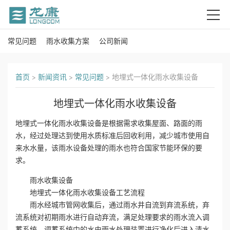
常见问题
雨水收集方案
公司新闻
首
页
首页
>
新闻资讯
>
常见问题
>
地埋式一体化雨水收集设备
关
地埋式一体化雨水收集设备
于
地埋式一体化雨水收集设备是根据需求收集屋面、路面的雨
我
水，经过处理达到使用水质标准后回收利用，减少城市使用自
来水水量，该雨水设备处理的雨水也符合国家节能环保的要
们
求。
雨水收集设备
产
地埋式一体化雨水收集设备工艺流程
品
雨水经城市管网收集后，通过雨水井自流到弃流系统，弃
流系统对初期雨水进行自动弃流，满足处理要求的雨水流入调
中
蓄系统，调蓄系统中的水由雨水处理装置进行净化后进入清水