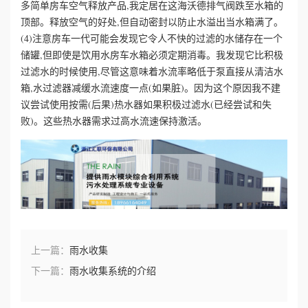
多简单房车空气释放产品,我定居在这海沃德排气阀跌至水箱的
顶部。释放空气的好处,但自动密封以防止水溢出当水箱满了。
心
(4)注意房车一代可能会发现它令人不快的过滤的水储存在一个
储罐,但即使是饮用水房车水箱必须定期消毒。我发现它比积极
工
过滤水的时候使用,尽管这意味着水流率略低于泵直接从清洁水
箱,水过滤器减缓水流速度一点(如果脏)。因为这个原因我不建
程
议尝试使用按需(后果)热水器如果积极过滤水(已经尝试和失
案
败)。这些热水器需求过高水流速保持激活。
例
新
闻
资
上一篇：
雨水收集
下一篇：
雨水收集系统的介绍
讯
荣