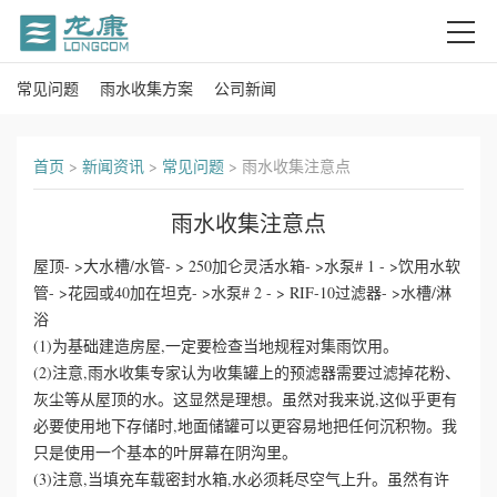
常见问题
雨水收集方案
公司新闻
首
页
首页
>
新闻资讯
>
常见问题
>
雨水收集注意点
关
雨水收集注意点
于
屋顶- >大水槽/水管- > 250加仑灵活水箱- >水泵# 1 - >饮用水软
我
管- >花园或40加在坦克- >水泵# 2 - > RIF-10过滤器- >水槽/淋
浴
们
(1)为基础建造房屋,一定要检查当地规程对集雨饮用。
(2)注意,雨水收集专家认为收集罐上的预滤器需要过滤掉花粉、
产
灰尘等从屋顶的水。这显然是理想。虽然对我来说,这似乎更有
必要使用地下存储时,地面储罐可以更容易地把任何沉积物。我
品
只是使用一个基本的叶屏幕在阴沟里。
(3)注意,当填充车载密封水箱,水必须耗尽空气上升。虽然有许
中