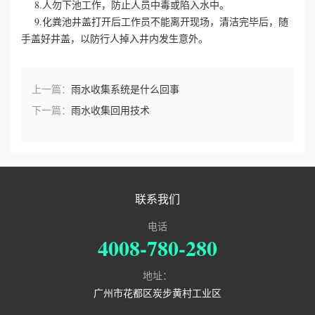
8.人勿下池工作，防止人员中毒或陷入水中。
9.化粪池井盖打开后工作员不能离开现场，清洁完毕后，随
誉
手盖好井盖，以防行人掉入井内发生意外。
资
上一篇：
雨水收集系统是什么回事
质
下一篇：
雨水收集回用技术
联
系
我
联系我们
们
电话
4008-780-280
地址：
广州市花都区炭步黄村工业区