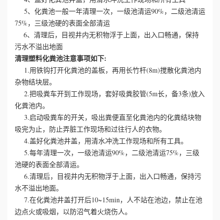
5、化粪池一般一年清理一次，一级池清运90%，二级池清运
心
75%，三级池硬的表面全部清运
6、清理后，目视井内无积物浮于上面，出入口畅通，保持
工
污水不溢出地面
清理塑料化粪池注意事项如下:
程
1.用铁钩打开化粪池的盖板，再用长竹杆(8m)搅散化粪池内
杂物结块层。
案
2.把吸粪车开到工作现场，套好吸粪胶管(5m长，备3条)放入
化粪池内。
例
3.启动吸粪车的开关，吸出粪便直至化粪池内的化粪结块物
吸完为止，防止弄脏工作现场和过往行人的衣物。
新
4.盖好化粪池井盖，用清水冲洗工作现场和所有工具。
闻
5.每年清理一次，一级池清运90%，二级池清运75%，三级
池硬的表面全部清运。
资
6.清理后，目视井内无积物浮于上面，出入口畅通，保持污
水不溢出地面。
讯
7.在化粪池井盖打开后10~15min，人不站在池边，禁止在池
边点火或吸烟，以防沼气着火烧伤人。
荣