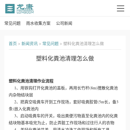
常见问题
雨水收集方案
公司新闻
首
页
首页
>
新闻资讯
>
常见问题
>
塑料化粪池清理怎么做
关
塑料化粪池清理怎么做
于
我
塑料化粪池
清理作业流程
1、用铁钩打开化粪池的盖板，再用长竹杆(8m)搅散化粪池
们
内杂物结块层
2、把真空吸粪车开到工作现场，套好吸粪胶管(5m长，备3
产
条)放入化粪池内
品
3、启动吸粪车的开关，吸出粪便污物直至化粪池内的化粪
结块物基本吸完为止，防止弄脏工作现场和过往行人的衣物
中
4、盖好化粪池井盖，用清水冲洗工作现场和所有工具