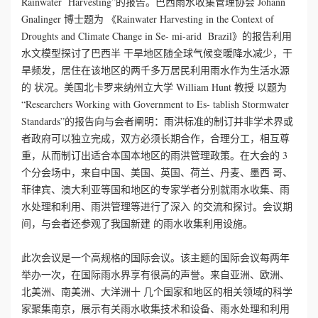
Rainwater Harvesting”的报告。巴西雨水收集管理协会 Johann
Gnalinger 博士题为 《Rainwater Harvesting in the Context of
Droughts and Climate Change in Se- mi-arid Brazil》的报告利用
水文模型探讨了巴西半 干旱地区随全球气候变暖降水减少，干
旱频发，居住在该地区的两千多万居民利用雨水作为生活水源
的 状况。美国北卡罗来纳州立大学 William Hunt 教授 以题为
“Researchers Working with Government to Es- tablish Stormwater
Standards”的报告向与会者阐明：雨洪标准的制订并非学术界或
者政府可以独立完成，双方必须长期合作，合理分工，相互尊
重，从而制订出适合本国本地区的雨洪管理政策。在大会的 3
个分会场中，来自中国、美国、英国、荷兰、丹麦、墨西 哥、
菲律宾、澳大利亚等国和地区的专家学者分别就雨水收集、雨
水处理和利用、雨洪管理等进行了深入 的交流和探讨。会议期
间，与会者还参观了我国新建 的雨水收集利用设施。
此次会议是一个高规格的国际会议。该主题的国际会议每两年
举办一次，在国际雨水界享有很高的声誉。来自亚洲、欧洲、
北美洲、南美洲、大洋洲十 几个国家和地区的相关领域的科学
家聚集南京，展示有关雨水收集技术和设备、雨水处理和利用