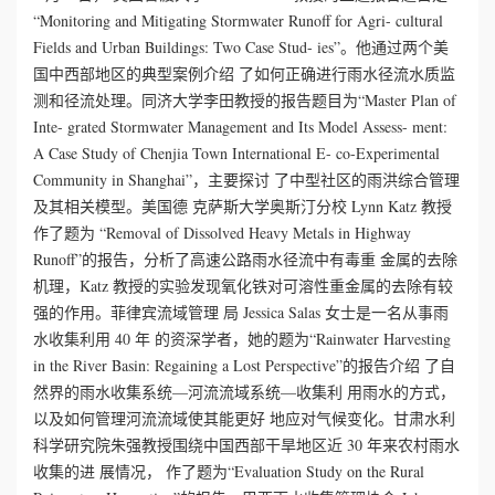
“Monitoring and Mitigating Stormwater Runoff for Agri- cultural
Fields and Urban Buildings: Two Case Stud- ies”。他通过两个美
国中西部地区的典型案例介绍 了如何正确进行雨水径流水质监
测和径流处理。同济大学李田教授的报告题目为“Master Plan of
Inte- grated Stormwater Management and Its Model Assess- ment:
A Case Study of Chenjia Town International E- co-Experimental
Community in Shanghai”，主要探讨 了中型社区的雨洪综合管理
及其相关模型。美国德 克萨斯大学奥斯汀分校 Lynn Katz 教授
作了题为 “Removal of Dissolved Heavy Metals in Highway
Runoff”的报告，分析了高速公路雨水径流中有毒重 金属的去除
机理，Katz 教授的实验发现氧化铁对可溶性重金属的去除有较
强的作用。菲律宾流域管理 局 Jessica Salas 女士是一名从事雨
水收集利用 40 年 的资深学者，她的题为“Rainwater Harvesting
in the River Basin: Regaining a Lost Perspective”的报告介绍 了自
然界的雨水收集系统—河流流域系统—收集利 用雨水的方式，
以及如何管理河流流域使其能更好 地应对气候变化。甘肃水利
科学研究院朱强教授围绕中国西部干旱地区近 30 年来农村雨水
收集的进 展情况， 作了题为“Evaluation Study on the Rural