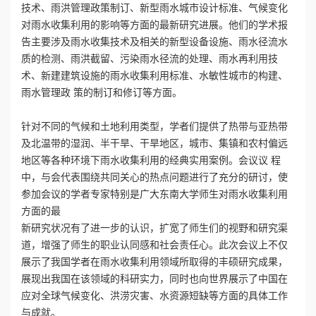
技术、雨洪管理政策制订、新型雨水城市设计标准、气候变化
对雨水收集利用的影响等方面的最新研究进展。他们的学术报
告主要涉及雨水收集技术及相关的新型设备设施、雨水径流水
质的检测、雨洪截留、污染雨水径流的处理、雨水再利用技
术、新建建筑设施的雨水收集利用标准、水敏性城市的构建、
雨水管理政 策的制订和修订等方面。
针对不同的气候和土地利用类型，学者们提供了热带与亚热带
及北温带的湿润、半干旱、干旱地区，城市、集镇和农村偏远
地区等各种环境下雨水收集利用的经典实用案例。会议议 程
中，与会代表围绕共同关心的热点问题进行了充分的研讨，使
参加会议的学者专家特别是广大东南大学师生对雨水收集利用
方面的最
新研究状况有了进一步的认识，扩宽了师生们的视野和研究渠
道，增强了师生的职业认同感和社会责任心。此次会议上不仅
展示了我国学者在雨水收集利用领域所取得的丰硕研究成果，
展现出我国在该领域的科研实力，同时也向世界展示了中国在
应对全球气候变化、洪涝灾害、水资源短缺等方面的具体工作
与成就。