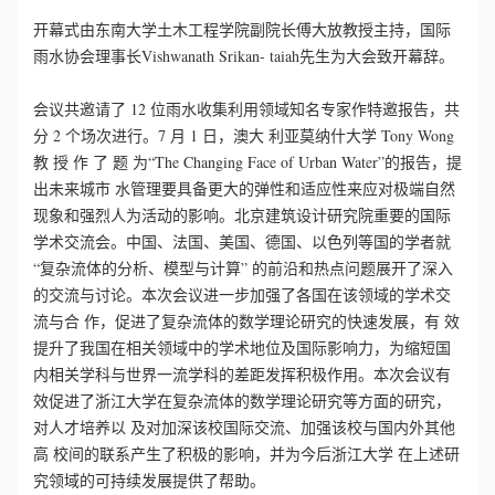
开幕式由东南大学土木工程学院副院长傅大放教授主持，国际
誉
雨水协会理事长Vishwanath Srikan- taiah先生为大会致开幕辞。
资
会议共邀请了 12 位雨水收集利用领域知名专家作特邀报告，共
分 2 个场次进行。7 月 1 日，澳大 利亚莫纳什大学 Tony Wong
质
教 授 作 了 题 为“The Changing Face of Urban Water”的报告，提
出未来城市 水管理要具备更大的弹性和适应性来应对极端自然
联
现象和强烈人为活动的影响。北京建筑设计研究院重要的国际
学术交流会。中国、法国、美国、德国、以色列等国的学者就
系
“复杂流体的分析、模型与计算” 的前沿和热点问题展开了深入
的交流与讨论。本次会议进一步加强了各国在该领域的学术交
我
流与合 作，促进了复杂流体的数学理论研究的快速发展，有 效
们
提升了我国在相关领域中的学术地位及国际影响力，为缩短国
内相关学科与世界一流学科的差距发挥积极作用。本次会议有
效促进了浙江大学在复杂流体的数学理论研究等方面的研究，
对人才培养以 及对加深该校国际交流、加强该校与国内外其他
高 校间的联系产生了积极的影响，并为今后浙江大学 在上述研
究领域的可持续发展提供了帮助。