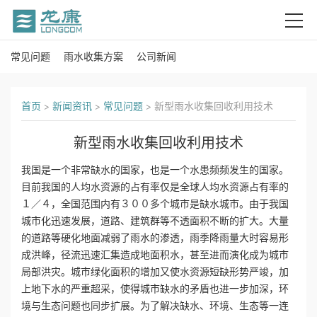
常见问题
雨水收集方案
公司新闻
首
页
首页
>
新闻资讯
>
常见问题
>
新型雨水收集回收利用技术
关
新型雨水收集回收利用技术
于
我国是一个非常缺水的国家，也是一个水患频频发生的国家。
我
目前我国的人均水资源的占有率仅是全球人均水资源占有率的
１／４，全国范围内有３００多个城市是缺水城市。由于我国
们
城市化迅速发展，道路、建筑群等不透面积不断的扩大。大量
的道路等硬化地面减弱了雨水的渗透，雨季降雨量大时容易形
产
成洪峰，径流迅速汇集造成地面积水，甚至进而演化成为城市
局部洪灾。城市绿化面积的增加又使水资源短缺形势严竣，加
品
上地下水的严重超采，使得城市缺水的矛盾也进一步加深，环
境与生态问题也同步扩展。为了解决缺水、环境、生态等一连
中