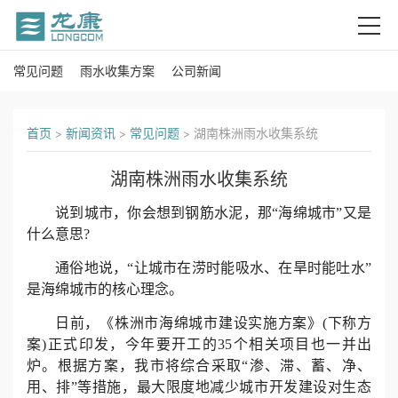
常见问题
雨水收集方案
公司新闻
首
页
首页
>
新闻资讯
>
常见问题
>
湖南株洲雨水收集系统
关
湖南株洲雨水收集系统
于
说到城市，你会想到钢筋水泥，那“海绵城市”又是
我
什么意思?
通俗地说，“让城市在涝时能吸水、在旱时能吐水”
们
是海绵城市的核心理念。
产
日前，《株洲市海绵城市建设实施方案》(下称方
案)正式印发，今年要开工的35个相关项目也一并出
品
炉。根据方案，我市将综合采取“渗、滞、蓄、净、
用、排”等措施，最大限度地减少城市开发建设对生态
中