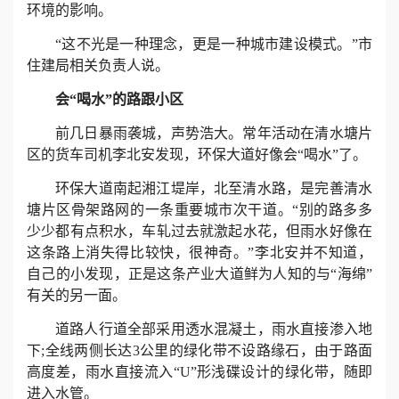
环境的影响。
心
“这不光是一种理念，更是一种城市建设模式。”市
住建局相关负责人说。
工
会“喝水”的路跟小区
程
前几日暴雨袭城，声势浩大。常年活动在清水塘片
区的货车司机李北安发现，环保大道好像会“喝水”了。
案
环保大道南起湘江堤岸，北至清水路，是完善清水
例
塘片区骨架路网的一条重要城市次干道。“别的路多多
少少都有点积水，车轧过去就激起水花，但雨水好像在
新
这条路上消失得比较快，很神奇。”李北安并不知道，
自己的小发现，正是这条产业大道鲜为人知的与“海绵”
闻
有关的另一面。
资
道路人行道全部采用透水混凝土，雨水直接渗入地
下;全线两侧长达3公里的绿化带不设路缘石，由于路面
讯
高度差，雨水直接流入“U”形浅碟设计的绿化带，随即
进入水管。
荣