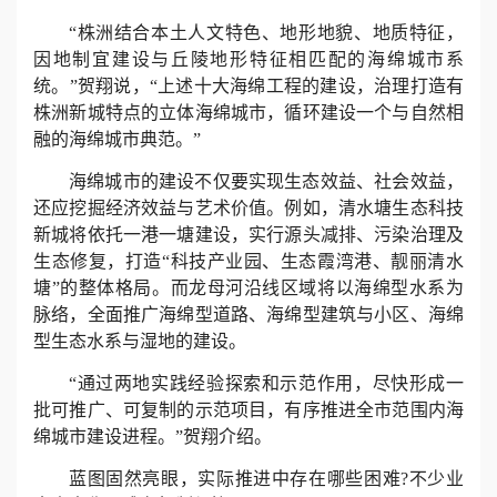
“株洲结合本土人文特色、地形地貌、地质特征，
因地制宜建设与丘陵地形特征相匹配的海绵城市系
统。”贺翔说，“上述十大海绵工程的建设，治理打造有
株洲新城特点的立体海绵城市，循环建设一个与自然相
融的海绵城市典范。”
海绵城市的建设不仅要实现生态效益、社会效益，
还应挖掘经济效益与艺术价值。例如，清水塘生态科技
新城将依托一港一塘建设，实行源头减排、污染治理及
生态修复，打造“科技产业园、生态霞湾港、靓丽清水
塘”的整体格局。而龙母河沿线区域将以海绵型水系为
脉络，全面推广海绵型道路、海绵型建筑与小区、海绵
型生态水系与湿地的建设。
“通过两地实践经验探索和示范作用，尽快形成一
批可推广、可复制的示范项目，有序推进全市范围内海
绵城市建设进程。”贺翔介绍。
蓝图固然亮眼，实际推进中存在哪些困难?不少业