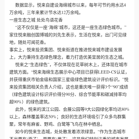
数据显示，悦来自建设海绵城市以来，每年可节约用水达4
万余吨，三年来累计节水达12万余吨。
誉
一座生态之城 处处鸟语花香
资
“这不仅仅是一座‘海绵’城市，这还是一座生态绿色城市。”
家住悦来融创国博城的刘先生表示，生活在悦来，出门可见绿
质
地，随处可闻花香。
事实上，悦来投资集团、悦来街道在推进悦来城市建设发展
联
上，大力秉持生态绿色理念，着力打造优美宜居的生态之城。
悦来之“生态绿色”，不仅体现在花草树木上，还体现在城市
系
建筑方面。“悦来海绵生态展示中心项目已获得LEED-CS认证，
并获得重庆市铂金级和国家三星级绿色建筑设计评价标识。”悦
我
来投资集团相关负责人介绍，这也是重庆唯一获得3个“90”成绩
（绿色建筑设计标识评价得分90分、综合节能率和碳减排率均
们
超90%）的绿色建筑。
此外，悦来的滨江公园、会展公园等9大公园绿化率均达80%
以上，森林覆盖率达50%；良好的生态环境吸引了众多鸟群集
聚，常年有麻雀、野鸡、白鹭等飞鸟在林中栖息。
如今的悦来生态城，处处散发着浓浓绿意。“作为生态城市
不光要有‘面子’，更要有‘里子’。这是我们特别注重的城市发展