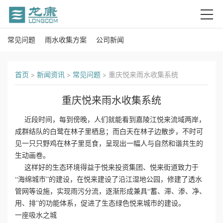
常见问题
雨水收集方案
公司新闻
首
页
首页
>
新闻资讯
>
常见问题
>
重庆悦来雨水收集系统
关
重庆悦来雨水收集系统
于
近段时间，每到傍晚，人们就能看到嘉陵江悦来流域两岸，
我
成群结队的白鹭在林子里栖息；而白天在林子边散步，不时可
见一只只野鸡在林子里觅食，呈现出一幅人与自然和谐共生的
们
生动画卷。
这样好的生态环境得益于悦来投资集团、悦来街道致力于
产
“海绵城市”的建设，在悦来建设了沿江湿地公园，修建了透水
管网等设施，实现雨污分流，逐渐形成兼具“蓄、滞、渗、净、
品
用、排”的功能体系，促进了生态绿色悦来城市的建设。
一座吸水之城
中