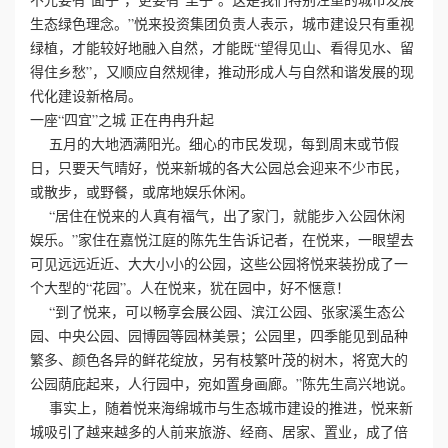
生态绿色理念。”悦来投资集团负责人表示，城市建设只有重视
绿植，才能较好地融入自然，才能既“望得见山、看得见水、留
得住乡愁”，又顺应自然规律，推动形成人与自然和谐发展的现
代化建设新格局。
一座“四宜”之城 正在冉冉升起
五月的大地洒满阳光。细心的市民发现，每到周末或节假
日，只要天气晴好，悦来新城的各大公园总会迎来不少市民，
或散步，或野餐，或席地娱乐休闲。
“居住在悦来的人真有福气，出了家门，就能步入公园休闲
娱乐。”家住在嘉悦江庭的陈先生告诉记者，在悦来，一眼望去
可见远远近近、大大小小的公园，这些公园将悦来装扮成了一
个大型的“花园”。人在悦来，犹在园中，好不惬意！
“到了悦来，可以畅享会展公园、滨江公园、张家溪生态公
园、中央公园、园博园等园林美景；公园里，四季能见到品种
繁多、颜色各异的鲜花绽放，另有枝繁叶茂的树木，将宽大的
公园荫庇起来，人行园中，宛如置身画廊。”陈先生高兴地说。
事实上，随着悦来海绵城市与生态城市建设的推进，悦来新
城吸引了越来越多的人前来旅游、经商、居家、置业，成了倍