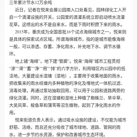
三年累计节水12万余吨
近日，记者在悦来会展公园南入口处看见，园林绿化工人开
心
启一个滴灌设施的开关，公园里的滴灌系统立即启动喷水浇灌
花草。这喷出的水不是自来水，而是下雨时积攒下来的雨水。
工
2015年，重庆成为全国首批16个试点海绵城市之一，悦来则
是具体的探索试点区域。所谓海绵城市，指的是城市能像海绵
程
一般，可以渗透、存蓄、净化雨水，补充地下水、调节水循
案
环。
地上铺“海绵”，地下建“管廊”。悦来“海绵”城市工程贯彻
例
“渗”“滞”“蓄”“净”“用”“排”的六字方针，利用辖区内公园中的低
洼地，大量建设水湿塘（湿地），主要用于收集地面的雨水，
新
把收集来的雨水经塘内多种植物的净化及埋地式一体机过滤、
消毒处理，再通过泵站抽取回用，可以用于公园和道路两旁的
闻
绿化浇灌。同时，还在湿塘和湿地上种植了蜘蛛兰、旱伞草、
大吴风草、梭鱼草和蒲苇等沼生植物，起到了净化雨水的作
资
用。
悦来街道负责人表示，通过吸水设施的建设，不仅能为城市
讯
舒筋、活络，而且还充分吸收了城市绿地、道路、管网的雨
水，进一步节约水资源，保护和改善城市生态环境。
荣