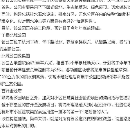
该公园实施主体——滨江区智慧新天地建设指挥部介绍，这一遗址公园
先，公园主要采用了下凹式绿地、生态植草沟、绿色屋顶、透水铺装以
时，构建包括排水蓄水设施、排水分区、汇水分区在内的完整“海绵体系
环境变化、应对雨水冲击等方面具有良好的“海绵弹性”。
前，该公园正在施工阶段，预计将于今年年底前建成。
桥北城公园
公园位于杭州丁桥，华丰路以北、建塘南路以东、杭玻路以南，将与丁
”的主题公园。
城公园效果图
园占地面积约47100平方米，相当于6个半足球场大小，计划将于今年下
目设计年径流总量控制率为95%，各功能区块都将采用传输型植草沟、
了200立方米的雨水调蓄池，调蓄水经处理后将用于公园日常绿化养护及
海绵”生态公园。
开金茂府
海绵公园项目之外，加大对小区建筑类社会投资项目的海绵指标管控力
于拱墅区的首开金茂府项目，将海绵理念融入到小区设计中，创造性地
为杭州市小区建筑类探索运用这一技术的第一个“吃螃蟹的人”。
性构造铺装，简单来讲，就是对所有园区道路做结构性改造，设置路边
雨水及时排出的目的。