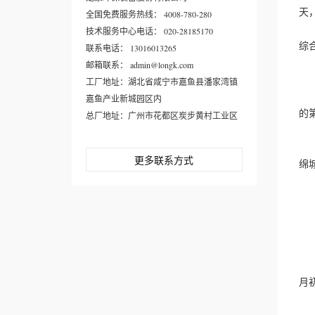
天
全国免费服务热线： 4008-780-280
信
技术服务中心电话： 020-28185170
综
联系电话： 13016013265
“
邮箱联系： admin@longk.com
海
工厂地址：湖北省咸宁市嘉鱼县潘家湾镇
2
嘉鱼产业新城园区内
的
总厂地址：广州市花都区炭步黄村工业区
同
今
更多联系方式
绵
杭
哪
一
从
浙
该
月
它