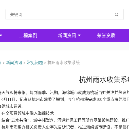
工程案例
新闻资讯
荣誉资质
页
>
新闻资讯
>
常见问题
>
杭州雨水收集系统
杭州雨水收集系
梅天气即将来临。每到雨季、汛期，海绵城市就成为杭城百姓关注并热议
月11日，记者从杭州市建委了解到，今年杭州将完成100个重点海绵项
海绵城市建设。
全项目领域中融入海绵技术
合“五水共治”、城中村改造、河道综保工程等所有基础设施建设，推广
州市海绵办相关负责人史宇光告诉记者，推进海绵城市建设，不是仅在