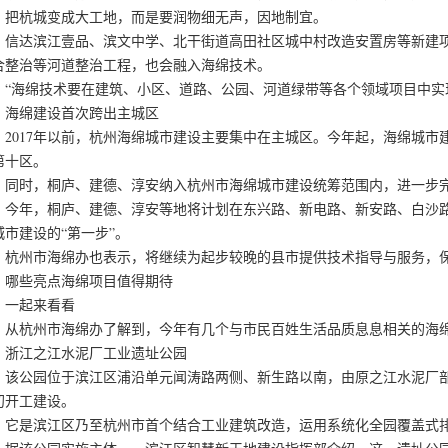
，把杭城变成大工地，而是要润物细无声，因地制宜。
达滨江壹品、滨文中学、北干街道高田社区城中村改造安置房等新建项
合整治等河道整治工程，也会融入海绵技术。
海绵技术要在建筑、小区、道路、公园、河道绿带等各个领域项目中实现
绵建设首次跨出主城区
017年以前，杭州海绵城市建设主要集中在主城区。今年起，海绵城市建
第十区。
时，桐庐、建德、淳安纳入杭州市海绵城市建设统筹范围内，进一步完
年，桐庐、建德、淳安等地将计划在东兴路、新电路、新安路、白沙路
城市建设的“第一步”。
州市海绵办也表示，将继续为起步较晚的县市提供技术指导与服务，保障
些亮点海绵项目值得期待
起来看看
杭州市海绵办了解到，今年有几个与市民百姓生活品质息息相关的海绵
江之江水泥厂工业遗址公园
公园位于滨江区浦沿单元闻涛路两侧、新生路以南，由原之江水泥厂部分遗
初开工建设。
是滨江区乃至杭州市首个结合工业建筑改造，运用系统化全园覆盖式排