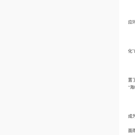
据
首
同
应
目
丁
该
化
北
公
项
置
“
首
除
位
成
改
面