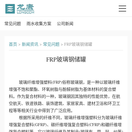
常见问题
雨水收集方案
公司新闻
首
页
首页
>
新闻资讯
>
常见问题
>
FRP玻璃钢储罐
关
FRP玻璃钢储罐
于
我
玻璃纤维增强塑料(FRP)俗称玻璃钢，是一种以玻璃纤维
增强不饱和聚酯、环氧树脂与酚醛树脂为基体材料的复合塑
们
料。作为复合材料的一种，玻璃钢因其独特的性能优势，在航
空航天、铁道铁路、装饰建筑、家居家具、建材卫浴和环卫工
产
程等等相关行业中得到了广泛应用。
品
根据所采用的纤维不同，玻璃纤维增强塑料分为玻璃纤维
增强复合塑料(GFRP)、碳纤维增强复合塑料(CFRP)和硼纤维增
中
强复合塑料等。它以玻璃纤维及其制品(玻璃布、带、毡、纱等)