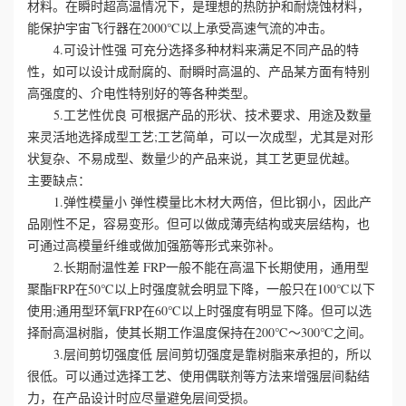
材料。在瞬时超高温情况下，是理想的热防护和耐烧蚀材料，
能保护宇宙飞行器在2000℃以上承受高速气流的冲击。
誉
4.可设计性强 可充分选择多种材料来满足不同产品的特
性，如可以设计成耐腐的、耐瞬时高温的、产品某方面有特别
资
高强度的、介电性特别好的等各种类型。
5.工艺性优良 可根据产品的形状、技术要求、用途及数量
质
来灵活地选择成型工艺;工艺简单，可以一次成型，尤其是对形
状复杂、不易成型、数量少的产品来说，其工艺更显优越。
联
主要缺点：
系
1.弹性模量小 弹性模量比木材大两倍，但比钢小，因此产
品刚性不足，容易变形。但可以做成薄壳结构或夹层结构，也
我
可通过高模量纤维或做加强筋等形式来弥补。
2.长期耐温性差 FRP一般不能在高温下长期使用，通用型
们
聚酯FRP在50℃以上时强度就会明显下降，一般只在100℃以下
使用;通用型环氧FRP在60℃以上时强度有明显下降。但可以选
择耐高温树脂，使其长期工作温度保持在200℃～300℃之间。
3.层间剪切强度低 层间剪切强度是靠树脂来承担的，所以
很低。可以通过选择工艺、使用偶联剂等方法来增强层间黏结
力，在产品设计时应尽量避免层间受损。