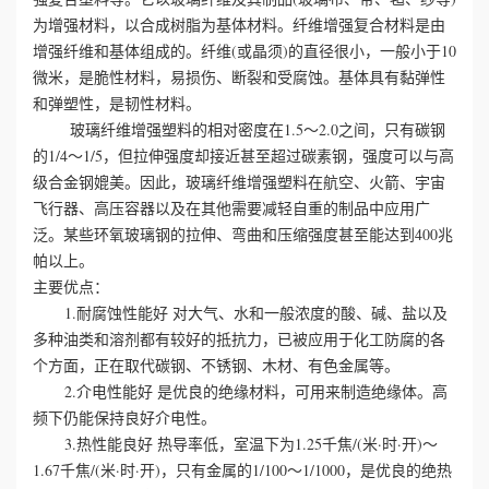
为增强材料，以合成树脂为基体材料。纤维增强复合材料是由
心
增强纤维和基体组成的。纤维(或晶须)的直径很小，一般小于10
微米，是脆性材料，易损伤、断裂和受腐蚀。基体具有黏弹性
工
和弹塑性，是韧性材料。
玻璃纤维增强塑料的相对密度在1.5～2.0之间，只有碳钢
程
的1/4～1/5，但拉伸强度却接近甚至超过碳素钢，强度可以与高
级合金钢媲美。因此，玻璃纤维增强塑料在航空、火箭、宇宙
案
飞行器、高压容器以及在其他需要减轻自重的制品中应用广
泛。某些环氧玻璃钢的拉伸、弯曲和压缩强度甚至能达到400兆
例
帕以上。
主要优点：
新
1.耐腐蚀性能好 对大气、水和一般浓度的酸、碱、盐以及
闻
多种油类和溶剂都有较好的抵抗力，已被应用于化工防腐的各
个方面，正在取代碳钢、不锈钢、木材、有色金属等。
资
2.介电性能好 是优良的绝缘材料，可用来制造绝缘体。高
频下仍能保持良好介电性。
讯
3.热性能良好 热导率低，室温下为1.25千焦/(米·时·开)～
1.67千焦/(米·时·开)，只有金属的1/100～1/1000，是优良的绝热
荣