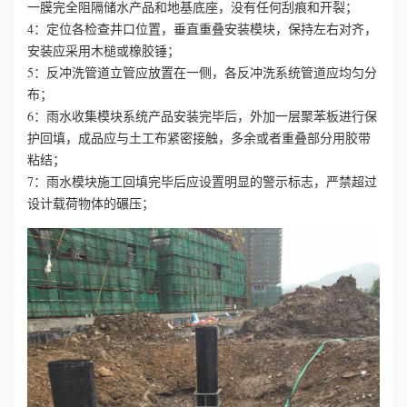
一膜完全阻隔储水产品和地基底座，没有任何刮痕和开裂；
4：定位各检查井口位置，垂直重叠安装模块，保持左右对齐，
心
安装应采用木槌或橡胶锤；
5：反冲洗管道立管应放置在一侧，各反冲洗系统管道应均匀分
工
布；
6：雨水收集模块系统产品安装完毕后，外加一层聚苯板进行保
程
护回填，成品应与土工布紧密接触，多余或者重叠部分用胶带
案
粘结；
7：雨水模块施工回填完毕后应设置明显的警示标志，严禁超过
例
设计载荷物体的碾压；
新
闻
资
讯
荣