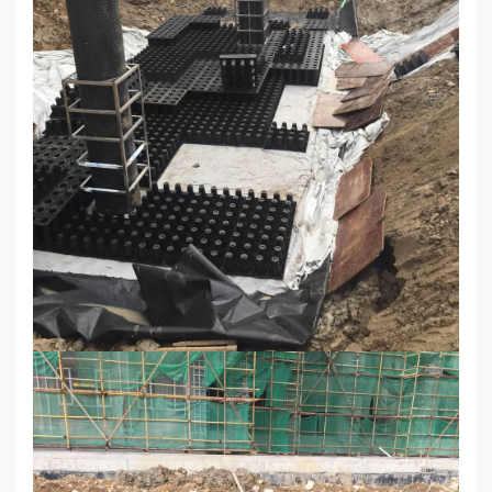
誉
资
质
联
系
我
们