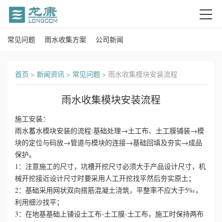
常见问题
雨水收集方案
公司新闻
首
页
首页
>
新闻资讯
>
常见问题
>
雨水收集模块安装流程
关
雨水收集模块安装流程
于
施工安装：
我
雨水蓄水模块安装的流程:基础处理→土工布、土工膜铺装→模
块的定位与码放→管道与模块的连接→基础回填及夯实→成品
们
保护。
1：注意施工的尺寸，坑槽开挖尺寸必须大于产品设计尺寸，机
产
械开挖接近设计尺寸时要采用人工开挖找平然后夯实原土；
2：基础采用网状双向搭筋混凝土浇筑，平整率不应大于5‰，
品
利用细沙找平；
3：在地基基础上铺设土工布-土工膜-土工布，施工时保持两布
中