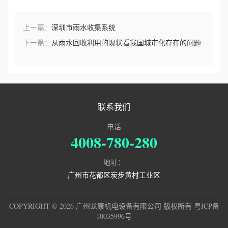
誉
上一篇：
深圳市雨水收集系统
下一篇：
从雨水回收利用的现状看我国城市化存在的问题
资
质
联
联系我们
系
电话
4008-780-280
我
们
地址：
广州市花都区炭步黄村工业区
COPYRIGHT © 2026 广州龙康机电设备有限公司 版权所有
粤ICP备
10035996号