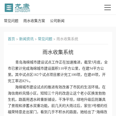
常见问题
雨水收集方案
公司新闻
首
页
首页
>
新闻资讯
>
常见问题
>
雨水收集系统
关
雨水收集系统
于
青岛海绵城市建设试点工作正在加速推进，截至5月底，全
我
市已累计完成海绵城市建设面积110平方公里，在建54平方公
里。其中试点区182个试点项目累计完工100项，在建49项，开
们
完工率达82%。
海绵城市建设试点的推进有效改善了市民的生活环境。在
产
海信南岭风情小区，短短三个月的改造让这个老小区换发勃勃
生机，路面用透水砖重新铺设，干净平坦，绿地升级后则兼具
品
了景观和渗蓄水双重功能。前几天的大雨过后，家住3号楼的任
福荣特意走出家门，看到几乎不积水的路面，她给出了“海绵改
中