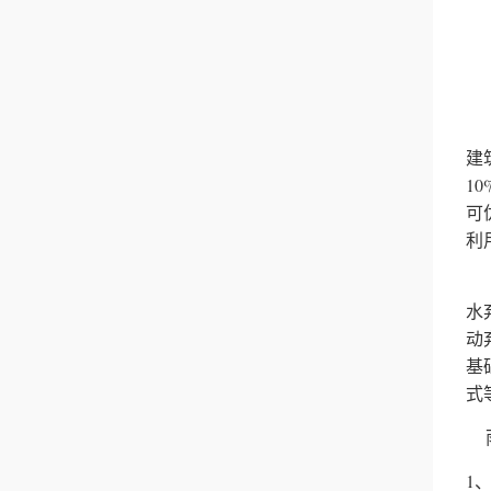
雨
雨
建
1
可
利
如
水
动
基
式
雨
1