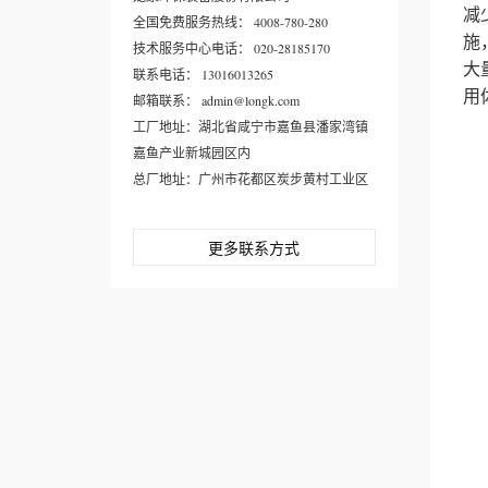
减
全国免费服务热线： 4008-780-280
施
技术服务中心电话： 020-28185170
大
联系电话： 13016013265
用
邮箱联系： admin@longk.com
工厂地址：湖北省咸宁市嘉鱼县潘家湾镇
嘉鱼产业新城园区内
总厂地址：广州市花都区炭步黄村工业区
更多联系方式