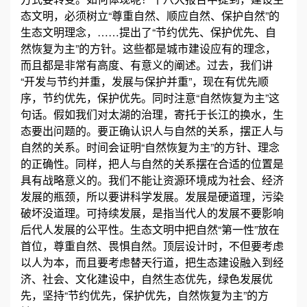
态文明，必须树立“尊重自然、顺应自然、保护自然”的
心
生态文明理念，……提出了“节约优先、保护优先、自
然恢复为主”的方针。这些都是城市建设应有的理念，
工
而且都是非常有高度、有意义的阐述。过去，我们讲
“开发与节约并重，发展与保护并重”，现在有优先顺
程
序，节约优先，保护优先。同时注意“自然恢复为主”这
句话。假如我们对太湖的治理，寄托于长江的换水，生
案
态要出问题的。要正确认识人与自然的关系，摆正人与
自然的关系。时间会证明“自然恢复为主”的方针、理念
例
的正确性。同样，把人与自然的关系摆在合适的位置是
具有战略意义的。我们不能让资源环境成为社会、经济
新
发展的瓶颈，所以要讲科学发展。发展是硬道理，污染
破坏没道理。可持续发展，是指当代人的发展不要影响
闻
后代人发展的公平性。生态文明中把自然“第一性”放在
资
首位，尊重自然、畏惧自然。顶层设计时，不但要考虑
以人为本，而且要考虑替天行道，把生态建设融入到经
讯
济、社会、文化建设中，自然生态优先，绿色发展优
先，坚持“节约优先，保护优先，自然恢复为主”的方
荣