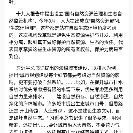
针。
誉
十九大报告中提出设立“国有自然资源管理和生态自
然监管机构”，今年3月，人大提出成立“自然资源部”和
资
“生态环境部”，这些都是站在自然生态环境角度考虑
的。这次机构改革就是避免生态资源保护与开发、利用
质
相分离，起到真正做好保护自然资源、生态的责任。代
表国家掌握这些生态资源的所有者权益，保护力度是否
联
到位。
系
习近平总书记提出的海绵城市建设，以排水为例，
提出“城市规划建设每个细节都要考虑对自然资源的影
我
响，更不要打破自然系统。……比如，在提升城市排水
系统时优先考虑把有限的水留下来，优先考虑更多利用
们
自然力量来排水，……建设自然积存、自然渗透、自然
净化的海绵城市。许多城市提出生态城市口号，但思路
还是‘开山修路，人造景观’。这不是建设生态文明，而
是破坏自然生态。” 习近平总书记讲了很多要求，用词
精准，还提出“……要让城市融入大自然，不要花力气
去劈山填海，……依托现有山水脉络等独特风光，让居