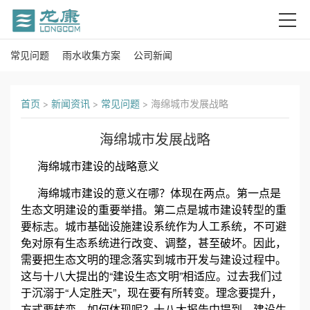
常见问题
雨水收集方案
公司新闻
首
页
首页
>
新闻资讯
>
常见问题
>
海绵城市发展战略
关
海绵城市发展战略
于
海绵城市建设的战略意义
我
海绵城市建设的意义在哪？体现在两点。第一点是
生态文明建设的重要举措。第二点是城市建设转型的重
们
要标志。城市基础设施建设系统作为人工系统，不可避
免对原有生态系统进行改变、调整，甚至破坏。因此，
产
需要把生态文明的理念落实到城市开发与建设过程中。
这与十八大提出的“建设生态文明”相适应。过去我们过
品
于沉溺于“人定胜天”，现在要有所转变。理念要提升，
中
方式要转变。如何体现呢？十八大报告中提到，建设生