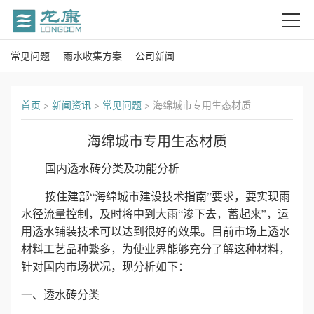
常见问题
雨水收集方案
公司新闻
首
页
首页
>
新闻资讯
>
常见问题
>
海绵城市专用生态材质
关
海绵城市专用生态材质
于
国内透水砖分类及功能分析
我
按住建部“海绵城市建设技术指南”要求，要实现雨
水径流量控制，及时将中到大雨“渗下去，蓄起来”，运
们
用透水铺装技术可以达到很好的效果。目前市场上透水
产
材料工艺品种繁多，为使业界能够充分了解这种材料，
针对国内市场状况，现分析如下：
品
一、透水砖分类
中