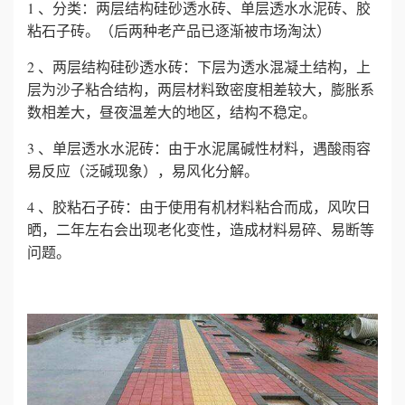
1 、分类：两层结构硅砂透水砖、单层透水水泥砖、胶
粘石子砖。（后两种老产品已逐渐被市场淘汰）
誉
2 、两层结构硅砂透水砖：下层为透水混凝土结构，上
资
层为沙子粘合结构，两层材料致密度相差较大，膨胀系
数相差大，昼夜温差大的地区，结构不稳定。
质
3 、单层透水水泥砖：由于水泥属碱性材料，遇酸雨容
联
易反应（泛碱现象），易风化分解。
系
4 、胶粘石子砖：由于使用有机材料粘合而成，风吹日
晒，二年左右会出现老化变性，造成材料易碎、易断等
我
问题。
们