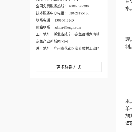
百
全国免费服务热线： 4008-780-280
水
技术服务中心电话： 020-28185170
联系电话： 13016013265
邮箱联系： admin@longk.com
与
工厂地址：湖北省咸宁市嘉鱼县潘家湾镇
理
嘉鱼产业新城园区内
制
总厂地址：广州市花都区炭步黄村工业区
更多联系方式
他
陈
本
单
施
道