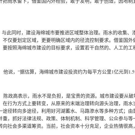
计把雨水留下，借鉴国内外经验，敢于发明，敢于创造，因地制
。
此同时，建设海绵城市要推进区域整体治理。雨水的收集、渗
。不仅要划定区域，更要明确区域内的径流控制要求。借鉴国外
。要按照海绵城市建设的目标要求，设置若干自然的、人工的工
说，“据估算，海绵城市建设投资约为每平方公里1亿元到1.5
政高表示，雨水不是负担，是宝贵的资源。城市建设要从破坏
。在行为方式上要转变，从原来的末端治理转向源头治理，雨水
一途径转向多途径，利用好河湖蓄水、马路渗水等多种方式；由
并重，抓好法律法规、政策、体制机制、科学管理、公众参与等
转向社会多渠道筹资。当前，社会资本十分充足，企业热情很高