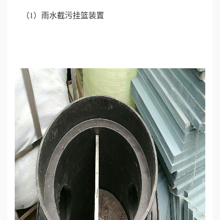
（1）雨水截污挂篮装置
心
工
程
案
例
新
闻
资
讯
荣