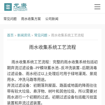
常见问题
雨水收集方案
公司新闻
首
页
首页
>
新闻资讯
>
常见问题
>
雨水收集系统工艺流程
关
雨水收集系统工艺流程
于
雨水收集系统工艺流程：完整的雨水收集系统包括初
我
期弃流过滤设备--PP模块蓄水池--反冲洗装置--后期消毒
们
过滤设备、雨水经过以上处理后可用于绿地灌溉、景观
用水、冲洗马路等用途。
产
弃流过滤设备：初期落到屋面、路面或地面的降雨往往
带有较大垃圾、悬浮物、树叶和其他垃圾，所以需要对
品
雨水进行一个初期的过滤。初期过滤设备包括截污挂篮
装置和弃流过滤装置。
中