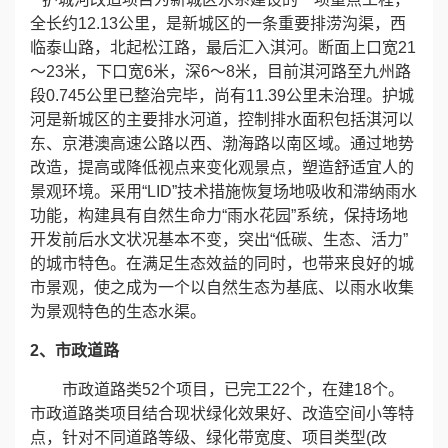
全长约12.13公里，是新城区的一条重要排涝沟渠，西
誉
临泰山路，北起松江路，最后汇入淇河。断面上口宽21
～23米，下口宽6米，深6～8米，目前淇河路至九州路
资
段0.745公里已整治完毕，尚有11.39公里未治理。护城
河是新城区的主要排水河道，控制排水面积包括淇河以
质
东、京港澳高速公路以西、渤海路以南区域。通过地势
改造，提高或降低视点来变化观景点，塑造舒适宜人的
联
景观环境。采用“LID”技术措施恢复场地吸收和滞纳雨水
功能，构建具有自然生命力“雨水花园”系统，保持场地
系
开发前后水文状况基本不变，突出“低碳、生态、活力”
的城市特色。在满足生态效益的同时，也带来良好的城
我
市景观，使之成为一个以自然生态为基底、以雨水收集
们
为景观特色的生态水渠。
2、市政道路
市政道路类52个项目，已完工22个，在建18个。
市政道路类项目结合现状绿化效果好、改造空间小等特
点，针对不同道路等级、绿化带宽度、项目类型(改