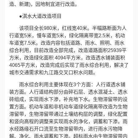
造、新建)，因地制宜进行改造。
●淇水大道改造项目
该项目全长980米，红线宽40米。半幅路断面为人
行道宽5米，慢车道宽5米，绿化隔离带宽2.5米，机动
车道宽7.5米。改造内容包括道路、雨水、照明、雨水
综合利用，目前改造全部完成，改造道路面积25939平
方米，改造绿化面积 4094平方米，改造透水铺装面积
4065平方米，改造完成后实现了雨水综合利用，解决了
城市交通需求和九江路交叉口积水问题。
雨水综合利用主要体现在3个方面：人行道透水铺
装方面。人行道结构部分由碎石层、透水混凝土、透水
砖组成，实现雨水下渗，补充地下水。生物滞留带的设
置方面。机动车道和非机动车道绿化隔离带改造为生物
滞留带，生物滞留带通过土壤结构层的调整，绿化配置
和竖向高程的调整来实现雨水的净化，调蓄和下渗。雨
水经路缘石开口流至生物滞留带内，进行雨水污物降
解、净化、雨水调蓄和下渗。超标雨水由生物滞留带内