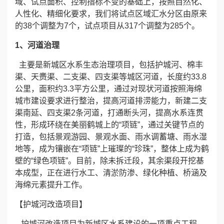
域、试点面积、控制指标不变的基础上，按照自然化、
人性化、精细化要求，我们将试点区域汇水分区由原来
心
的38个调整为7个，试点项目从317个调整为285个。
工
1、河道治理
程
主要是新城区水系生态治理项目，包括护城河、棉丰
渠、天赉渠、二支渠、四支渠等城区河道，长度约33.8
案
公里，面积约3.3平方公里，通过对现状河道按照海绵
城市建设要求进行整治，提高河道排涝能力，新建二支
例
渠南延、四支渠2条河道，打通断头河，提高水系连贯
性，形成环绕在美丽鹤城上的“项链”，通过关键节点的
新
打造，包括景观游园、景观水面、雨水调蓄塘、雨水湿
地等，成为镶嵌在“项链”上璀璨的“珍珠”，整体上成为鹤
闻
壁的“绿色项链”。目前，除未拆迁段，其余渠段开挖基
本成型，正在进行水工、清淤防渗、绿化种植、桥涵及
资
海绵元素提升工作。
讯
【护城河改造项目】
荣
护城河改造项目为新城区水系建设的一项重点工程，