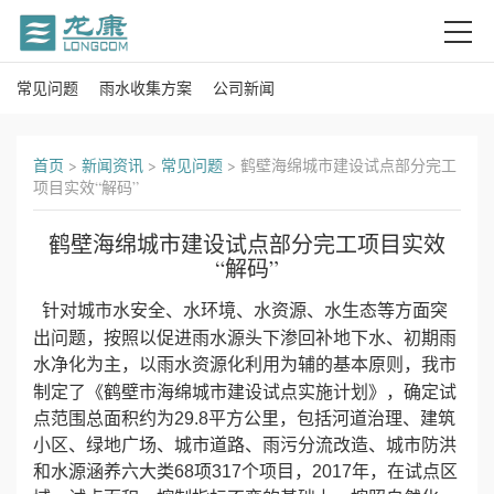
常见问题
雨水收集方案
公司新闻
首
页
首页
>
新闻资讯
>
常见问题
>
鹤壁海绵城市建设试点部分完工
项目实效“解码”
关
鹤壁海绵城市建设试点部分完工项目实效
于
“解码”
我
针对城市水安全、水环境、水资源、水生态等方面突
地下水
出问题，按照以促进雨水源头下渗回补
、初期雨
们
水净化为主，以雨水资源化利用为辅的基本原则，我市
产
海绵城市
制定了《鹤壁市
建设试点实施计划》，确定试
点范围总面积约为29.8平方公里，包括河道治理、建筑
品
小区、绿地广场、城市道路、雨污分流改造、城市防洪
和水源涵养六大类68项317个项目，2017年，在试点区
中