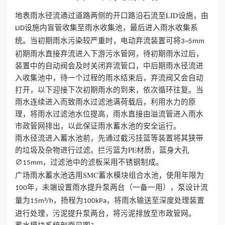
地表雨水径流通过道路两侧的开口路沿石流至LID设施，由
设施内盲管收集至雨水收集池，最后进入雨水收集系
LID
统。当初期雨水污染较严重时，电动弃流装置可将
3~5mm
初期雨水直接弃流进入下游污水管网，待初期雨水过后，
装置中的自动阀会及时关闭弃流管口，中后期雨水径流进
入收集池中，待一个过程的雨水结束后，弃流阀又会自动
打开，以下迎接下次初期雨水的到来，依次循环往复。当
雨水连续进入而致雨水过滤池满荷载后，利用水力的原
理，将雨水过滤池水位提高，雨水直接由溢流管进入雨水
市政管网排出，以此保证雨水蓄水池的安全运行。
雨水径流进入蓄水池前，先通过截污挂篮等装置将其狭带
的垃圾及杂物进行过滤。拦污篮为PE材质，篮身大孔
∅
，过滤池中的滤板采用不锈钢制成。
15mm
广场雨水蓄水池选用SMC蓄水模块组合水池，使用年限为
年，未端设置雨水提升泵两台（一备一用），泵设计流
100
量为
³
，扬程为
，将雨水输送至深度处理装置
15m
/h
100kPa
进行处理，污泥提升泵两台，将污泥排放至市政管网。