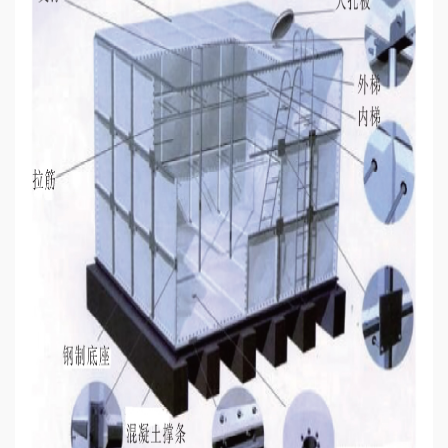
誉
资
质
联
系
我
们