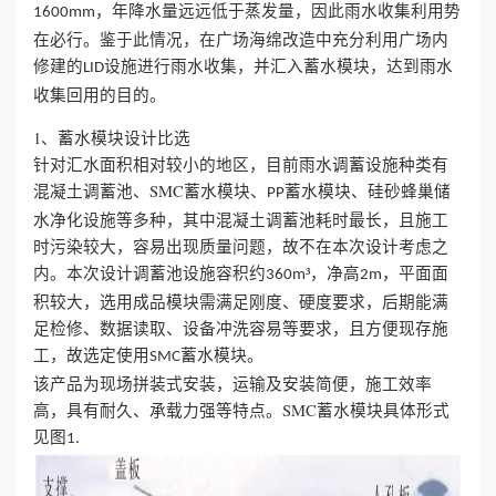
，年降水量远远低于蒸发量，因此雨水收集利用势
1600mm
在必行。鉴于此情况，在广场海绵改造中充分利用广场内
心
修建的
设施进行雨水收集，并汇入蓄水模块，达到雨水
LID
工
收集回用的目的。
1、蓄水模块设计比选
程
针对汇水面积相对较小的地区，目前雨水调蓄设施种类有
混凝土调蓄池、SMC蓄水模块、
蓄水模块、硅砂蜂巢储
案
PP
水净化设施等多种，其中混凝土调蓄池耗时最长，且施工
例
时污染较大，容易出现质量问题，故不在本次设计考虑之
内。本次设计调蓄池设施容积约
³，净高
，平面面
360m
2m
新
积较大，选用成品模块需满足刚度、硬度要求，后期能满
足检修、数据读取、设备冲洗容易等要求，且方便现存施
闻
工，故选定使用
蓄水模块。
SMC
该产品为现场拼装式安装，运输及安装简便，施工效率
资
高，具有耐久、承载力强等特点。SMC蓄水模块具体形式
见图
1.
讯
荣