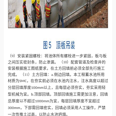
（9）安装紧固螺栓：将池体所有螺栓进一步紧固，板与板
之间压实密封条，防止渗漏。
（10）配套管道及检查井的
安装根据施工图纸要求，在土方回填前必须全部先行施工
完成。
（11）土方回填：a.侧边回填。本工程蓄水池所用
材质为
，在夯实前必须在水池内注水，注水高度以超过
SMC
分层回填厚度
以上，且每层必须夯实，夯实采用轻
100mm
型机械为宜。
顶部回填。顶部回填施工需更加注意，回填
b.
总厚度以不超过
为宜，每层回填厚度不宜超过
1000mm
，下部需回填密实，回填必须采用人工操作，严禁
300mm
一次性推土过高，以防止水池坍塌。