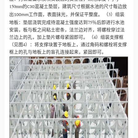
150mm的
混凝土垫层，建筑尺寸根据水池的尺寸每边放
C30
出
工作面，表面抹光，并保证平整度。
（3）组装
100mm
地板：垫层浇筑完成待混凝土强度达到75％后即进行水池
安装，板与板之间粘土密条，法兰边对齐，将螺栓穿过法
兰边上的孔，加上垫片螺母紧固即可。
（4）组装支撑框
（见图4）：将支撑块置于地板上，通过角码和螺栓将支撑
框上的孔与地板上的盲孔连接起来，紧固即可。