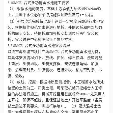
3.1SMC组合式多功能蓄水池施工要求
（1）根据水池的高度，基础土方承载力须达到50kN/m²以
上，且地下水位必须采取措施保证降至基底
左右。
1m
（2）垫层浇筑完成待混凝土达到一定强度后即进行水池安
装，根据操作规范要求先进行地板、外侧边板和内部加强
板的同步安装，待侧板和加强板安装到位后再行安装顶
板，安装过程中必须确保每个螺丝拧紧。
3.2 SMC组合式多功能蓄水池安装流程
以该市海绵城市项目广场SMC组合式多功能蓄水池为例，
其具体安装流程如下：放线、挖掘、碎石换填、浇筑混凝
土垫层、组装地板、组装支撑框、安装连接角码、加强
条、清理密封条、组装侧板、连接外板、粘贴密封条、吊
装、验收。
（1）放线、挖掘：根据地质勘测报告，本工程蓄水池所处
位置的土质为三、四类土壤，可采取机械开挖结合人工修
整的办法进行施工，机械开挖至距基底标高200mm处采用人
工开挖，确保不超挖，且保证基地土方开挖平整度（当局
部土质达不到要求，需进行换填）。
（2）建筑混凝土垫
层：为保证蓄水模块安装后的安全性，采用厚度不小于