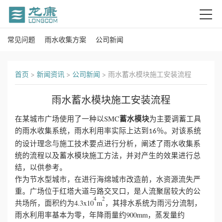
常见问题
雨水收集方案
公司新闻
首
页
首页
>
新闻资讯
>
公司新闻
>
雨水蓄水模块施工安装流程
关
雨水蓄水模块施工安装流程
于
蓄水模块
在某城市广场使用了一种以SMC
为主要调蓄工具
我
的雨水收集系统，雨水利用率实际上达到
％。对该系统
16
的设计理念与施工技术要点进行分析，阐述了雨水收集系
们
统的流程以及蓄水模块施工方法，并对产生的效果进行总
结，以供参考。
产
作为节水型城市，在进行海绵城市改造前，水资源流失严
重。广场位于红塔大道与路交叉口，是人流聚居较大的公
品
4
2
共场所，面积约为4.3x10
m
，其排水系统为雨污分流制，
雨水利用率基本为零，年降雨量约900mm，蒸发量约
中