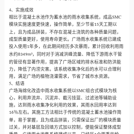
4、实施成效
相比于混凝土水池作为蓄水池的雨水收集系统，成品SMC
模块实施速度更快速，操作简单，至少节省
天工期以
15
上，且为成品拼装，不存在混凝土浇筑的各种质量问题，
成型质量更好，使用寿命更长。广场雨水收集系统已建成
投入使用
年多，在此期间经历多次暴雨，累计回收利用雨
1
水约
³，同时对于消减洪峰流量、降低下游雨水干管
8349m
的管径有显著作用，提高了广场区域的排水标准和防洪能
力，降低了内涝灾害。该系统收集净化后的水可以合理利
用，满足广场的植物浇灌需求，节省了城市水资源。
5、结语
广场海绵化改造中雨水收集系统以SMC组合式模块为核
心，利用弃流井、沉泥井、截污挂篮、过滤池等辅助设
施，达到雨水收集净化利用的效果，其雨水回用率达到
％左右。其施工方法相比于传统的混凝土蓄水池操作简
16
单，易于掌握，且为成品拼装，只需保证出厂的模块质量
过关，并对基层及回填方式加以控制，便能保证整体成型