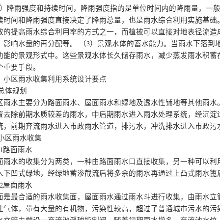
1）降雨强度和持续时间，降雨强度指的是单位时间内的降雨量，一
续时间和降雨强度直接决定了降雨总量，也是雨水综合利用实施基础
效的提高雨水综合利用率的方式之一，而植被可以直接对地表径流造
、影响水量的再分配等。
（3）景观水体的蓄水能力。当雨水下落到
功能的景观形式中。这些景观水体长久储存雨水，减少蒸发雨水积蓄
个重要手段。
、小区雨水收集利用系统设计要点
1总体规划
区雨水主要分为路面雨水、屋面雨水和绿地及透水性铺地等其他雨水
置去除前期水质较差的雨水，中后期雨水进入雨水处理系统，经沉淀
统，前期弃流雨水进入市政雨水管道，排污水，冲洗排水进入市政污
.2小区雨水收集
2.1路面雨水
面雨水的收集分为两类，一种由路面雨水口直接收集，另一种可以利
入下凹式绿地，经绿地蓄渗截流后将多余的雨水再通过上凸式雨水篦
2.2屋面雨水
面是最合适的雨水收集面，屋面雨水通过雨水斗进行收集，由雨水立
性气体，带有大量的有机物，污染性较高，超过了普通城市污水的污