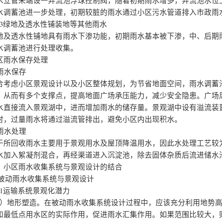
水立管未端设一弃流池浮球控制阀，随着初期雨水增多，弃流池水位
水调蓄池进一步处理，初期较脏的雨水通过小区污水管道排入市政雨
.2.3绿地及透水性铺装地等其他雨水
地及透水性铺地具有雨水下渗功能，初期雨水基本被下渗，中、后期
水调蓄池进行处理收集。
区雨水保存处理
 雨水保存
合考虑小区景观设计以及小区整体规划，为节省地面空间，雨水调蓄
，从而有多个支撑点，提高地面广场承压能力，减少安全隐患。广场
水直接流入景观湖中，进而增加雨水的储存量。景观湖中设有溢流装
时，过量雨水将通过溢流管排出，避免小区内出现积水。
 雨水处理
于所回收雨水主要用于景观用水及屋顶降温用水，因此水处理工艺较
水加入絮凝剂混合，再经渠道进入沉淀池，除去固体杂质后流进储水
、小区雨水收集系统与景观设计的结合
.1被动雨水收集系统与景观设计
1.1运输系统景观化潜力
1）地形塑造。在被动雨水收集系统设计过程中，应该充分利用地势
和最低点用水区的实际作用，促进雨水汇集作用。如果范围比较大，