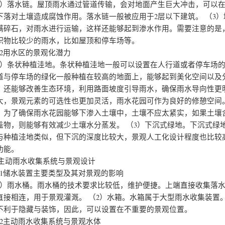
2）落水链。屋顶雨水通过管道传输，会对地面产生巨大冲击，可以
下落对土壤造成腐蚀作用。落水链一般被应用于2层以下建筑。
（3
满碎石，对雨水进行运输，这样还能够起到渗水作用。需要注意的是
积物比较少的雨水，比如屋顶和停车场等。
1.2用水区的景观化潜力
1）条状种植洼地。条状种植洼地一般可以设置在人行道或者停车场
道与停车场的绿化一般种植在较高的地面上，能够起到美化空间以及
，还能够改善生态环境，利用路面坡度引导雨水，确保雨水导向性更
大，景观元素的可选性也更加灵活，雨水花园可作为良好的修憩空间
。为了确保雨水花园能够下渗入土壤中，土壤不应太紧实，如果土壤
盖物，则能够有效减少土壤水分蒸发。
（3）下沉式绿地。下沉式绿
与种植洼地类似，但下沉的深度比较大，景观人工化设计程度也比较
功能。
.2主动雨水收集系统与景观设计
.2.1储水装置主要类型及其对景观的影响
1）雨水桶。雨水桶的技术要求比较低，维护便捷。上端直接收集落
直接相连，用于景观灌溉。
（2）水箱。水箱属于大型雨水收集装置
不利于隐藏与装饰，因此，可以设置在不重要的景观位置。
.2.2主动雨水收集系统与景观水体