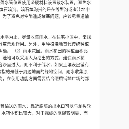
在落水管位置使用坚硬材料设置散水装置，避免水
）填石暗沟。暗石填沟指的是在线型沟或者洼地中
，为了避免对空隙造成堵塞问题，应该尽量运输
的水平为止，尽量收集雨水。在住宅小区中，常规
分离景观作用。另外，用种植洼地替代传统种植
明确。
（2）雨水花园。雨水花园的种植面积比
。洼地可以采用人为挖出的方式，建造雨水花
含沙量过大，则不利于储水，如果土壤表层铺有
地指的是低于周边地面的绿地空间，雨水收集原
高，在使用功能方面需要结合硬质铺地广场的部
水管输送的雨水，靠近底部的出水口可以与龙头软
。水箱体积比较大，对于视线的阻碍较明显，而