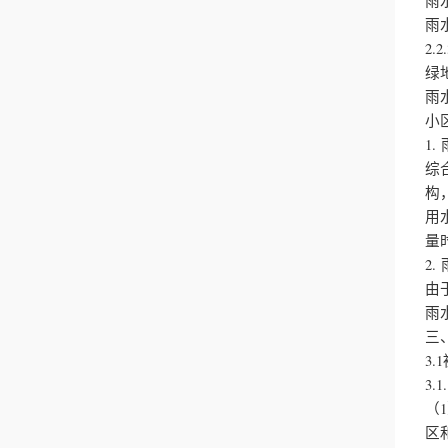
雨
雨
2
绿
雨
小
1.
综
构
用
量
2.
由
雨
三
3
3.
（
区