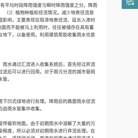
般有平均时段降雨强度与瞬时降雨强度之分。降雨
。
（2）植物种植和径流情况。减少地表径流是
成影响，主要表现在阻滞地表径流、延长入渗时
地面而不能被马上利用时，往往被储存在具有蓄
在地下，以备使用。利用建筑帮助收集雨水也是
。雨水通过汇流进入收集系统后，首先经过弃流
过滤后可以进行回用。对于雨污分流的城市管网
水管。
用下凹式绿地进行处理。降雨后的路面雨水径流
后由雨水管集中收集。
管传输到地面。由于初期雨水中溶解了大量的污
染程度，所以必须对初期雨水进行弃流处理。在