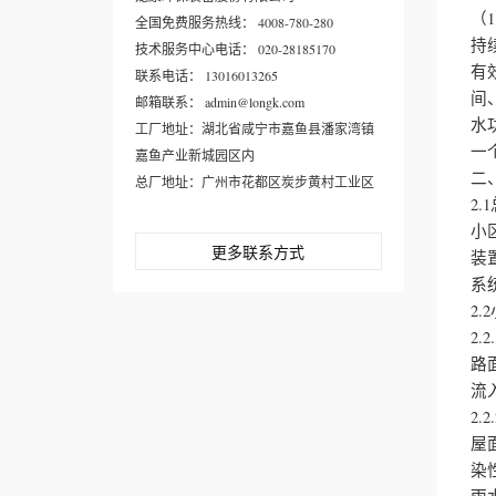
（
全国免费服务热线： 4008-780-280
持
技术服务中心电话： 020-28185170
有
联系电话： 13016013265
间
邮箱联系： admin@longk.com
水
工厂地址：湖北省咸宁市嘉鱼县潘家湾镇
一
嘉鱼产业新城园区内
二
总厂地址：广州市花都区炭步黄村工业区
2.
小
更多联系方式
装
系
2
2.
路
流
2.
屋
染