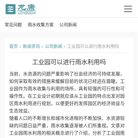
常见问题
雨水收集方案
公司新闻
首
页
首页
>
新闻资讯
>
公司新闻
>
工业园可以进行雨水利用吗
关
工业园可以进行雨水利用吗
于
当前，水资源的问题严重影响了社会经济的可持续发展，
我
如何采取有效的措施来缓解目前的状况已经迫在眉睫。工
业园作为雨水收集与利用的场所，具有较强的可行性和可
们
操作性。在工业设计初期就应该从工业园的特点出发对园
区雨水利用进行规划，以便更好的发挥园区的经济效益与
产
生态效益。
随着人口的不断增长和城市化进程的不断加快、水资源短
品
缺的问题日益严重，雨水收集逐渐被人们所重视。文章对
工业园雨水利用的相关概念进行了介绍，分析了工业园雨
中