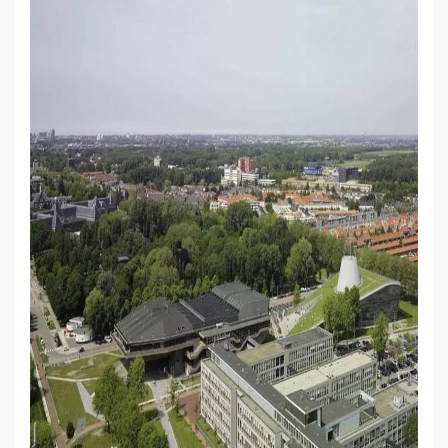
誉
资
质
联
系
我
们