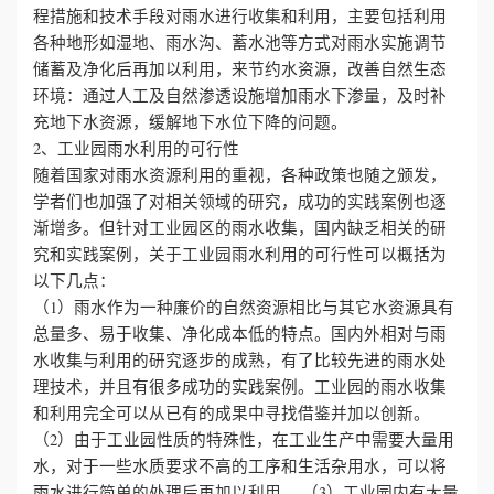
程措施和技术手段对雨水进行收集和利用，主要包括利用
各种地形如湿地、雨水沟、蓄水池等方式对雨水实施调节
储蓄及净化后再加以利用，来节约水资源，改善自然生态
环境：通过人工及自然渗透设施增加雨水下渗量，及时补
充地下水资源，缓解地下水位下降的问题。
2、工业园雨水利用的可行性
随着国家对雨水资源利用的重视，各种政策也随之颁发，
学者们也加强了对相关领域的研究，成功的实践案例也逐
渐增多。但针对工业园区的雨水收集，国内缺乏相关的研
究和实践案例，关于工业园雨水利用的可行性可以概括为
以下几点：
（1）雨水作为一种廉价的自然资源相比与其它水资源具有
总量多、易于收集、净化成本低的特点。国内外相对与雨
水收集与利用的研究逐步的成熟，有了比较先进的雨水处
理技术，并且有很多成功的实践案例。工业园的雨水收集
和利用完全可以从已有的成果中寻找借鉴并加以创新。
（2）由于工业园性质的特殊性，在工业生产中需要大量用
水，对于一些水质要求不高的工序和生活杂用水，可以将
雨水进行简单的处理后再加以利用。
（3）工业园内有大量