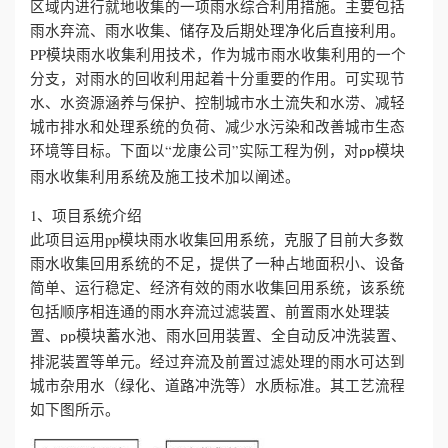
区域内进行就地收集的一项雨水综合利用措施。主要包括
雨水弃流、雨水收集、储存及后期处理净化后直接利用。
心
PP模块雨水收集利用技术，作为城市雨水收集利用的一个
分支，对雨水的回收利用起着十分重要的作用。可实现节
工
水、水资源涵养与保护、控制城市水土流失和水涝、减轻
城市排水和处理系统的负荷、减少水污染和改善城市生态
程
环境等目标。下面以“龙康公司”实际工程为例，对
模块
pp
案
雨水收集利用系统及施工技术加以阐述。
1、项目系统介绍
例
此项目运用pp模块雨水收集回用系统，克服了目前大多数
雨水收集回用系统的不足，提供了一种占地面积小、设备
新
简单、运行稳定、经济有效的雨水收集回用系统，该系统
闻
包括顺序相连通的雨水弃流过滤装置、前置雨水处理装
置、
模块蓄水池、雨水回用装置、全自动反冲洗装置、
pp
资
排泥装置等单元。经过弃流及前置过滤处理的雨水可达到
城市杂用水（绿化、道路冲洗等）水质标准。其工艺流程
讯
如下图所示。
荣