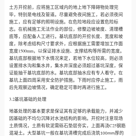
土方开挖前，应将施工区域内的地上地下障碍物处理完
毕，特别是电线及管道。尽量避免夜间施工，若必须夜间
施工，应有足够的照明设施。在危险地段应设置危险标
志。在机械施工无法作业的部位，修整边坡坡度、清理槽
底等，应配备人工进行。基坑底部的开挖长度、宽度和坡
度，除考虑结构尺寸要求外，应根据施工需要增加工作面
宽度1500mm，以保证排水设施、支撑结构等所需的宽度。
基坑底部根据地下水情况来定，若地下水位较高，则必须
设置排水沟和集水井，集水井深度必须超过基坑深度，保
证能抽干基坑底部的水。基坑底部抽水应有专人看守。在
基坑上面四周采用安全防护措施。下雨时应停止施工，雨
后先观察边坡情况，确定稳定可靠时再进行施工。
3.2基坑基础的处理
地基处理的基本要求是保证其有足够的承载能力，并减少
因基础的不均匀沉降对水池结构的影响。开挖时注意现场
土质情况，土质有软泥需砾石垫层夯实，上面再浇C25钢筋
混凝土。大型基坑一般在基坑清槽完成后浇筑
厚的
100mm