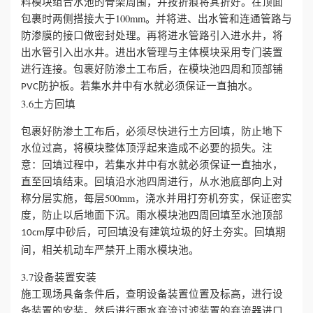
料模块组合水池的骨架周围，并按折痕将其折好。在顶面
包裹时两侧搭接大于100mm。并将进、出水管和连通管路与
防渗膜的接口做密封处理。再将进水管路引入进水井，将
出水管引入出水井。进出水管理与主体模块采用专门装置
进行连接。包裹好防渗土工布后，在模块池四周和顶部铺
防护板。若集水井中有水就必须保证一直抽水。
PVC
3.6土方回填
包裹好防渗土工布后，必须尽快进行土方回填，防止地下
水位过高，将模块整体顶浮起来造成不必要的损失。注
意：回填过程中，若集水井中有水就必须保证一直抽水，
直至回填结束。回填沿水池四周进行，从水池底部向上对
称分层实施，每层500mm，浇水并用打夯机夯实，保证密实
度，防止以后地面下沉。雨水模块池四周回填至水池顶部
厚中砂后，可回填没有建筑垃圾的好土夯实。回填期
10cm
间，相关机动车严禁开上雨水模块池。
3.7设备装置安装
施工现场具备条件后，查明设备装置位置及标高，进行设
备装置的安装。然后进行雨水弃流过滤装置的弃流器进口