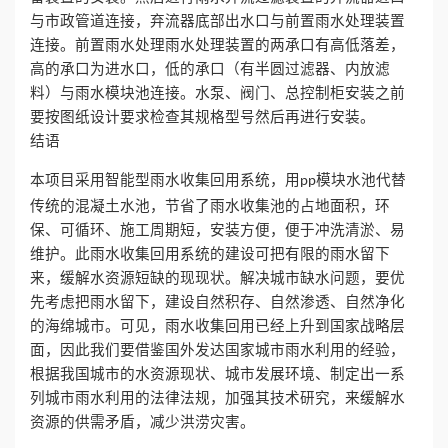
与市政管道连接，弃流器底部出水口与前置雨水处理装置
连接。前置雨水处理雨水处理装置的两承口有高低落差，
高的承口为进水口，低的承口（有半圆过滤器、内放滤
料）与雨水模块池连接。水泵、阀门、总控制柜安装之前
要按图纸设计要求检查其规格型号然后再进行安装。
结语
本项目采用智能型雨水收集回用系统，用
模块水池代替
pp
传统的混凝土水池，节省了雨水收集池的占地面积，环
保、可循环、施工周期短，安装方便，便于冲洗清淤、易
维护。此雨水收集回用系统的建设可把有限的雨水留下
来，缓解水资源短缺的现现状。解决城市缺水问题，要优
先考虑把雨水留下，建设自然积存、自然渗透、自然净化
的海绵城市。可见，雨水收集回用已经上升到国家战略层
面，因此我们要借鉴国外发达国家城市雨水利用的经验，
根据我国城市的水资源现状、城市发展环境、制定出一系
列城市雨水利用的法律法规，加强其技术研究，来缓解水
资源的供需矛盾，减少洪涝灾害。