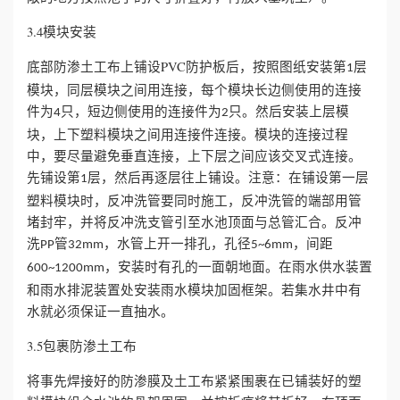
3.4模块安装
底部防渗土工布上铺设PVC防护板后，按照图纸安装第
层
1
模块，同层模块之间用连接，每个模块长边侧使用的连接
件为
只，短边侧使用的连接件为
只。然后安装上层模
4
2
块，上下塑料模块之间用连接件连接。模块的连接过程
中，要尽量避免垂直连接，上下层之间应该交叉式连接。
先铺设第
层，然后再逐层往上铺设。注意：在铺设第一层
1
塑料模块时，反冲洗管要同时施工，反冲洗管的端部用管
堵封牢，并将反冲洗支管引至水池顶面与总管汇合。反冲
洗
管
，水管上开一排孔，孔径
，间距
PP
32mm
5~6mm
，安装时有孔的一面朝地面。在雨水供水装置
600~1200mm
和雨水排泥装置处安装雨水模块加固框架。若集水井中有
水就必须保证一直抽水。
3.5包裹防渗土工布
将事先焊接好的防渗膜及土工布紧紧围裹在已铺装好的塑