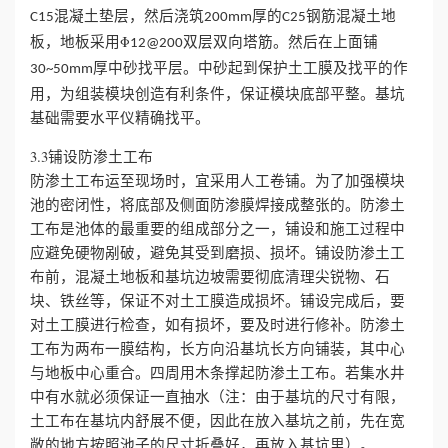
混凝土垫层，然后浇筑
厚的
钢筋混凝土地
C15
200mm
C25
板，地板采用Φ
双层双向塔筋。然后在上面铺
12@200
厚中砂找平层。中砂起到保护土工膜及找平的作
30~50mm
用，为组装模块创造有利条件，保证模块底部平整。基坑
基础需要水平仪精确找平。
3.3铺设防渗土工布
防渗土工布运至现场时，宜采用人工卷铺。为了加强模块
池的密闭性，将底部及侧面防渗膜焊接成整张的。防渗土
工布是池体的最重要的组成部分之一，铺设和施工过程中
应避免硬物剐破，避免其受到磨损、损坏。铺设防渗土工
布前，混凝土地板和基坑边坡需要彻底清理尖锐物、石
块、铁丝等，保证不对土工膜造成损坏。铺设完成后，要
对土工膜进行检查，如有损坏，要及时进行修补。防渗土
工布为两布一膜结构，长方向沿基坑长方向铺装，其中心
与地板中心重合。四周用木条撑起防渗土工布。若集水井
中有水就必须保证一直抽水（注：由于基坑的尺寸有限，
土工布在基坑内舒展不便，因此在放入基坑之前，先在宽
敞的地方按照池子的尺寸折叠好，再放入基坑里）。