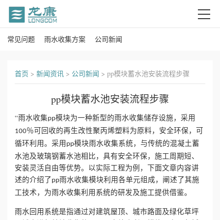
常见问题
雨水收集方案
公司新闻
首
页
首页
>
新闻资讯
>
公司新闻
>
pp模块蓄水池安装流程步骤
关
pp模块蓄水池安装流程步骤
于
“雨水收集
模块为一种新型的雨水收集储存设施，采用
pp
我
％可回收的再生改性聚丙烯塑料为原料，安全环保，可
100
循环利用。采用
模块雨水收集系统，与传统的混凝土蓄
pp
们
水池及玻璃钢蓄水池相比，具有安全环保，施工周期短、
安装灵活自由等优势。以实际工程为例，下面文章内容讲
产
述的介绍了
雨水收集模块利用各单元组成，阐述了其施
pp
工技术，为雨水收集利用系统的研发及施工提供借鉴。
品
雨水回用系统是指通过对建筑屋顶、城市路面及绿化草坪
中