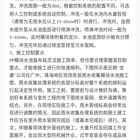
洗，冲洗周期一般为
，根据控制系统的配置不同，可选
30d
用人工控制或系统自动控制，冲洗一般在水池内水量较低
（通常为无效水位以上
时）时进行，冲洗时，由雨
15~20cm
水提升泵从水池底部进行喷淋冲洗，喷淋冲洗时间一般为
，此时模块体附着的泥沙、水池底部砂沙被充分搅
5~10min
匀，冲洗完毕后通过排泥泵排至污水管网。
3、施工控制要点
PP模块水池虽布局灵活施工简单、但也要合理掌握其控制
要点，才能使施工进行的快速顺利。下图所示是近期“龙
康”公司在广州，珠海地区现场安装雨水收集模块水池施工
图，雨水收集处理系统的各部分标高对整个系统的顺利运
行起决定性作用。施工之前，要提前与设计做好沟通，策
划好本系统与室外工程的地下雨排水管网、室外道路等的
结合。另外，在现场实际施工中，雨水管线标高会经常出
现进行调整的情况，因此雨水收集处理系统的前期土建工
作应当在室外雨水管网完成后（或基本完成后）进行。其
次，伴随着现场室外管线的施工，大量开挖及回填工作全
面展开，会出现大型的机械作业，过早安装会存在成品保