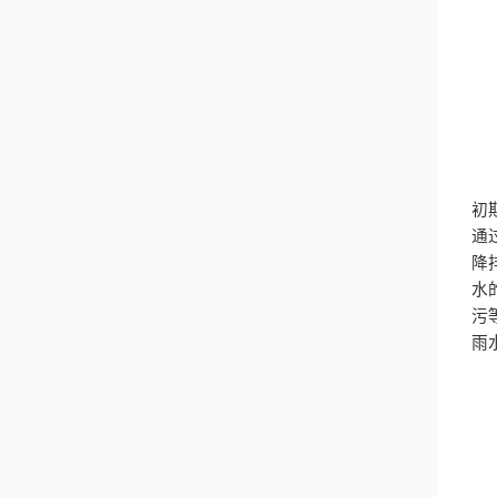
初
通
降
水
污
雨