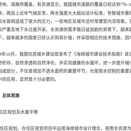
场地、道路所覆盖，有资源显示，我国城市道路的覆盖已经达到7％
~
渗，再加上近年气候反常，降水强度大大超出设计标准，导致城市暴
雨水管网造成了很大的压力，一些地区及城市还时常遭受内涝现象。
染严重及地下水过度开采、水资源供需矛盾日益加剧的背景下，越来
下，越来越多的国家已经认识到其价值，并采取相应的技术措施，因
14年
月，我国住房城乡建设部发布了《海绵城市建设技术指南》该
10
然积存、自然渗透和自然净化，并实现健康的水循环，进一步提升城
组成部分，不仅是增加不透水面积的重要环节，也是雨水控制的重要
中的应用，显然是十分必要的。
、总体思路
.1住区规划及水量平衡
）住区规划。在住区规划项目中运用海绵城市设计理念，视雨水资源