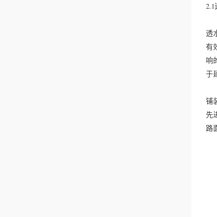
2.
透
有
响
于
铺
先
路