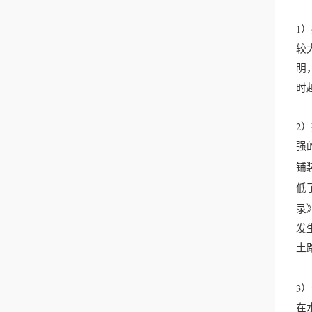
1
较
明
时
2
强
铺
低
录
发
土
3
在