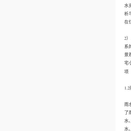
水
析
在
2
系
景
宅
项
1
雨
了
水
水