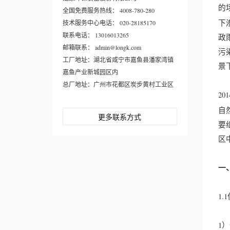
的
全国免费服务热线： 4008-780-280
下
技术服务中心电话： 020-28185170
联系电话： 13016013265
政
邮箱联系： admin@longk.com
污
工厂地址：湖北省咸宁市嘉鱼县潘家湾镇
景
嘉鱼产业新城园区内
总厂地址：广州市花都区炭步黄村工业区
20
自
更多联系方式
要
区
一
1
1