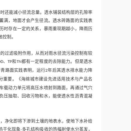
同时还能减小径流总量。透水铺装结构层的孔隙率
蓄满，地面才会产生径流。透水砖路面的实践表
历时存在一定的关系，暴雨重现期越小，降雨历
地控制。
定的过滤吸附作用，从而对雨水径流污染控制有较
、
和
都有一定程度的去除能力。但是透水
OD
TP
TN
沥青路面实践表明，运行
年后其透水排水能力降
2
分重要。《海绵城市建设先进适用技术与产品名
车载动力单元将高压水喷射到路面，再通过气穴
负压抽取、回收污物和水，能使透水性沥青混凝
应，净化即将下渗到土壤的地表水，使地下水补给
热干化现象-多孔结构吸收的热幅射使水分蒸发，