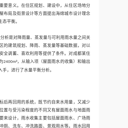
重要意义。在住区规划、建设中，从住区场地分
屋布局及街景设计等方面提出海绵城市设计理念
生态平衡。
衡分析是对降雨量、蒸发量与可利用雨水量之间关
区的建筑规划、降雨、蒸发量等基础数据，对以
安全调蓄、喜欢利用等提供了条件。对成都某住
为
²，从输入项（屋面雨水的收集）和输出
2400m
入手，进行了水量平衡分析。
标后再回用的系统，既节约自来水用量，又减少
位置与受污染程度的不同又有屋面雨水与地面雨
要来设计，雨水收集主要包括屋面雨水、广场雨
冲厕、洗车、冲洗路面、景观用水等。雨水回用