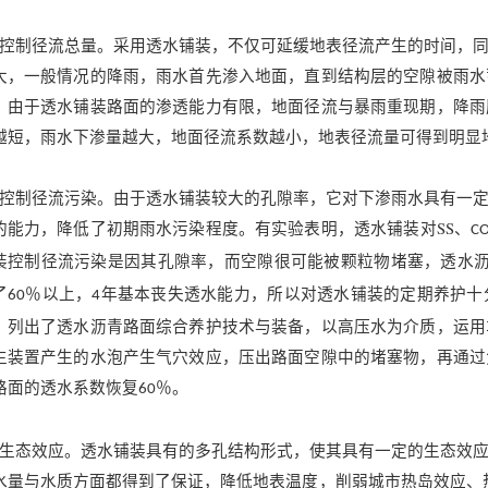
）控制径流总量。采用透水铺装，不仅可延缓地表径流产生的时间，
大，一般情况的降雨，雨水首先渗入地面，直到结构层的空隙被雨水
，由于透水铺装路面的渗透能力有限，地面径流与暴雨重现期，降雨
越短，雨水下渗量越大，地面径流系数越小，地表径流量可得到明显
）控制径流污染。由于透水铺装较大的孔隙率，它对下渗雨水具有一
的能力，降低了初期雨水污染程度。有实验表明，透水铺装对SS、
C
装控制径流污染是因其孔隙率，而空隙很可能被颗粒物堵塞，透水
了
％以上，
年基本丧失透水能力，所以对透水铺装的定期养护十
60
4
》列出了透水沥青路面综合养护技术与装备，以高压水为介质，运用
生装置产生的水泡产生气穴效应，压出路面空隙中的堵塞物，再通过
路面的透水系数恢复
％。
60
）生态效应。透水铺装具有的多孔结构形式，使其具有一定的生态效
水量与水质方面都得到了保证，降低地表温度，削弱城市热岛效应、