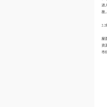
进
故
2.
屋
资
市