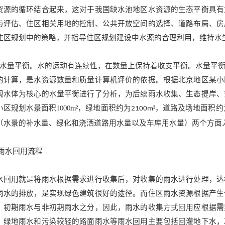
资源的循环结合起来，这对于我国缺水池地区水资源的生态平衡具有
与评估、住区相关用地的控制、公共开放空间的选择、道路布局、房
住区规划中的策略，并指导住区规划建设中水源的合理利用，维持水
）水量平衡。水的运动有连续性，在数量上保持着收支平衡。水量平
的计算，是水资源数量和质量计算机评价的依据。根据北京地区某小
观水体为核心的水量平衡进行了分析，为后续雨水收集、生态提岸、
小区规划水景面积1000m²，绿地面积约为
²，道路及场地面积约
2100m
（水景的补水量、绿化和浇洒道路用水量以及车库用水量）两个方面
.2雨水回用流程
水回用就是将雨水根据需求进行收集后，对收集的雨水进行处理，达
雨水的排放，是实现绿色建筑很好的途径。而住区雨水资源根据产生
、初期雨水与非初期雨水之分，因此，雨水的收集方式回用应根据需
、绿地雨水和污染较轻的路面雨水等雨水回用主要包括回灌地下水，